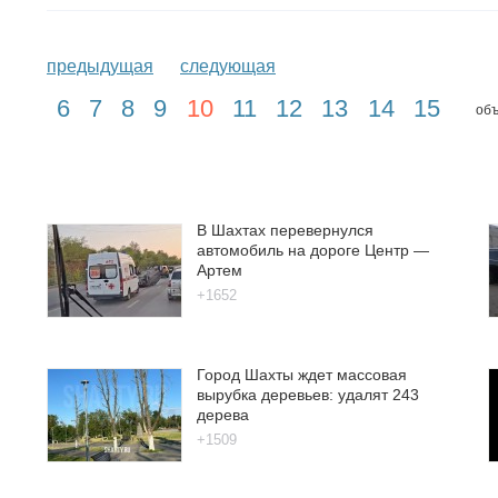
предыдущая
следующая
6
7
8
9
10
11
12
13
14
15
объ
В Шахтах перевернулся
автомобиль на дороге Центр —
Артем
+1652
Город Шахты ждет массовая
вырубка деревьев: удалят 243
дерева
+1509