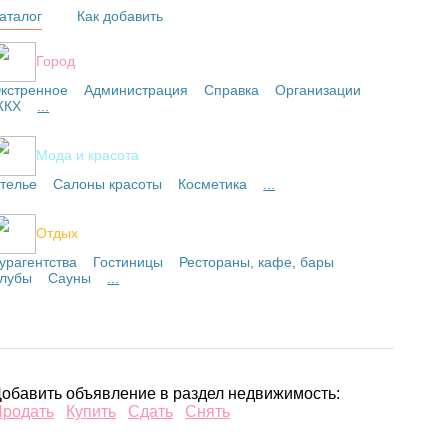
аталог
Как добавить
Город
кстренное
Администрация
Справка
Организации
ЖКХ
...
Мода и красота
телье
Салоны красоты
Косметика
...
Отдых
урагентства
Гостиницы
Рестораны, кафе, бары
лубы
Сауны
...
обавить объявление в раздел недвижимость:
Продать
Купить
Сдать
Снять