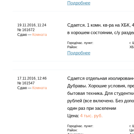
Подробнее
Сдается. 1 комн. кв-ра на ХБК, 
19.11.2016, 11:24
№ 161672
в хорошем состоянии, с/у разде
Сдаю —
Комната
Город/нас. пункт:
г.
Район:
ХБ
Подробнее
Сдается отдельная изолированн
17.11.2016, 12:46
№ 161547
Дубравы. Хорошие условия, пре
Сдаю —
Комната
бытовая техника. Для студентк
рублей (все включено. Без доп
один раз при заселении
Цена:
4 тыс. руб.
Город/нас. пункт:
г.
Район:
Це