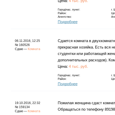
Цена:
4 тыс. руб.
Город/нас. пункт:
г.
Район:
Це
Агентство:
Аг
Подробнее
Сдается комната в двухкомнатн
06.11.2016, 12:25
№ 160526
прекрасная хозяйка. Есть вся 
Сдаю —
Комната
студентки или работающей женщ
дополнительных расходов). Ком
Цена:
4 тыс. руб.
Город/нас. пункт:
г.
Район:
Це
Подробнее
Пожилая женщина сдаст комнату
19.10.2016, 22:32
№ 159134
Обращаться по телефону 89198
Сдаю —
Комната