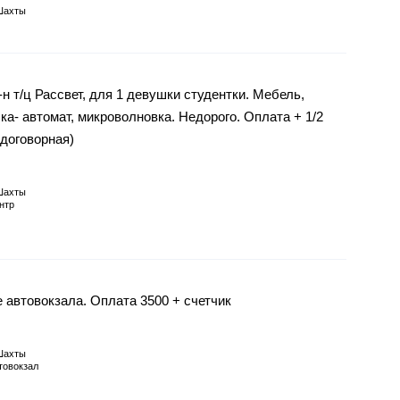
Шахты
-н т/ц Рассвет, для 1 девушки студентки. Мебель,
ка- автомат, микроволновка. Недорого. Оплата + 1/2
(договорная)
Шахты
нтр
 автовокзала. Оплата 3500 + счетчик
Шахты
товокзал