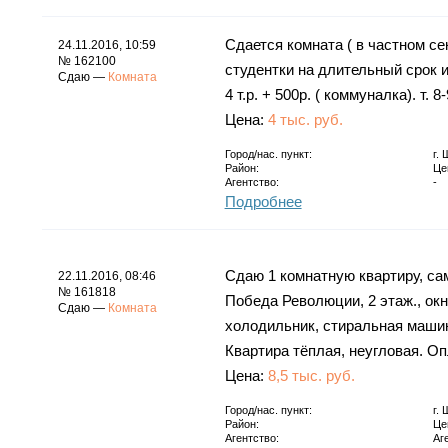
Сдается комната ( в частном се
24.11.2016, 10:59
№ 162100
студентки на длительный срок 
Сдаю —
Комната
4 т.р. + 500р. ( коммуналка). т. 
Цена:
4 тыс. руб.
Город/нас. пункт:
г.
Район:
Це
Агентство:
-
Подробнее
Сдаю 1 комнатную квартиру, сам
22.11.2016, 08:46
№ 161818
Победа Революции, 2 этаж., окн
Сдаю —
Комната
холодильник, стиральная машин
Квартира тёплая, неугловая. Оп
Цена:
8,5 тыс. руб.
Город/нас. пункт:
г.
Район:
Це
Агентство:
Аг