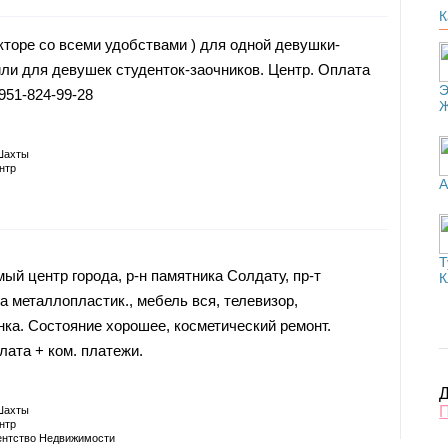
К
кторе со всеми удобствами ) для одной девушки-
или для девушек студенток-заочников. Центр. Оплата
Э
8-951-824-99-28
Шахты
нтр
А
Т
ый центр города, р-н памятника Солдату, пр-т
К
а металлопластик., мебель вся, телевизор,
ка. Состояние хорошее, косметический ремонт.
лата + ком. платежи.
Д
Шахты
нтр
ентство Недвижимости