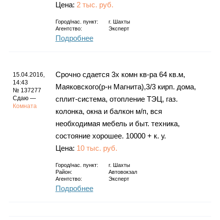
Цена:
2 тыс. руб.
Город/нас. пункт:
г.
Шахты
Агентство:
Эксперт
Подробнее
Срочно сдается 3х комн кв-ра 64 кв.м,
15.04.2016,
14:43
Маяковского(р-н Магнита),3/3 кирп. дома,
№ 137277
Сдаю —
сплит-система, отопление ТЭЦ, газ.
Комната
колонка, окна и балкон м/п, вся
необходимая мебель и быт. техника,
состояние хорошее. 10000 + к. у.
Цена:
10 тыс. руб.
Город/нас. пункт:
г.
Шахты
Район:
Автовокзал
Агентство:
Эксперт
Подробнее