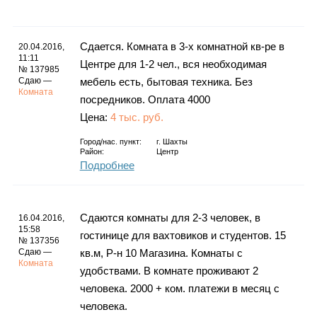
Каталог
Сдается. Комната в 3-х комнатной кв-ре в
20.04.2016,
11:11
Центре для 1-2 чел., вся необходимая
№ 137985
Инфо
Сдаю —
мебель есть, бытовая техника. Без
Комната
посредников. Оплата 4000
Цена:
4 тыс. руб.
Гороскоп
Город/нас. пункт:
г.
Шахты
Район:
Центр
Подробнее
Карты
Сдаются комнаты для 2-3 человек, в
16.04.2016,
15:58
гостинице для вахтовиков и студентов. 15
№ 137356
Сдаю —
кв.м, Р-н 10 Магазина. Комнаты с
Комната
удобствами. В комнате проживают 2
Фотогалерея
человека. 2000 + ком. платежи в месяц с
человека.