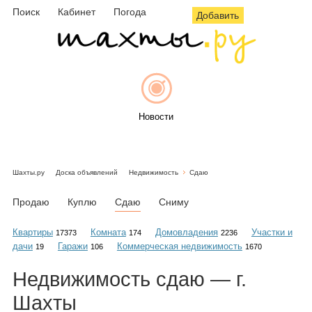
Поиск
Кабинет
Погода
Добавить
Новости
Шахты.ру
Доска объявлений
Недвижимость
Сдаю
Афиша
Продаю
Куплю
Сдаю
Сниму
Квартиры
Комната
Домовладения
Участки и
17373
174
2236
дачи
Гаражи
Коммерческая недвижимость
19
106
1670
Объявления
Недвижимость
сдаю
— г.
Шахты