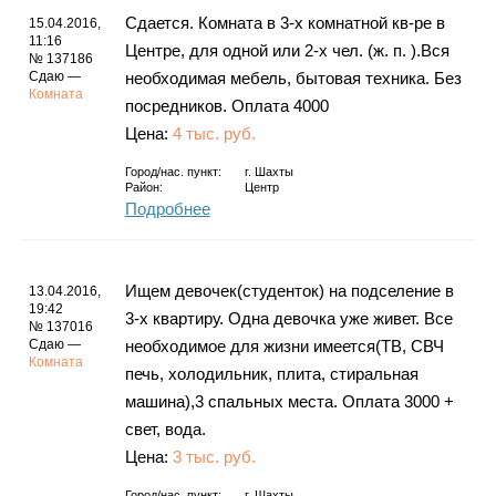
Сдается. Комната в 3-х комнатной кв-ре в
15.04.2016,
11:16
Центре, для одной или 2-х чел. (ж. п. ).Вся
№ 137186
Сдаю —
необходимая мебель, бытовая техника. Без
Комната
посредников. Оплата 4000
Цена:
4 тыс. руб.
Город/нас. пункт:
г.
Шахты
Район:
Центр
Подробнее
Ищем девочек(студенток) на подселение в
13.04.2016,
19:42
3-х квартиру. Одна девочка уже живет. Все
№ 137016
Сдаю —
необходимое для жизни имеется(ТВ, СВЧ
Комната
печь, холодильник, плита, стиральная
машина),3 спальных места. Оплата 3000 +
свет, вода.
Цена:
3 тыс. руб.
Город/нас. пункт:
г.
Шахты