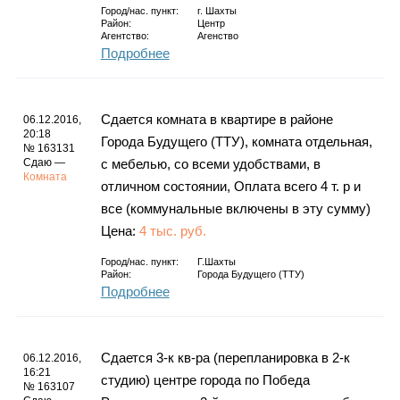
Город/нас. пункт:
г.
Шахты
Район:
Центр
Агентство:
Агенство
Подробнее
Сдается комната в квартире в районе
06.12.2016,
20:18
Города Будущего (ТТУ), комната отдельная,
№ 163131
Сдаю —
с мебелью, со всеми удобствами, в
Комната
отличном состоянии, Оплата всего 4 т. р и
все (коммунальные включены в эту сумму)
Цена:
4 тыс. руб.
Город/нас. пункт:
Г.Шахты
Район:
Города Будущего (ТТУ)
Подробнее
Сдается 3-к кв-ра (перепланировка в 2-к
06.12.2016,
16:21
студию) центре города по Победа
№ 163107