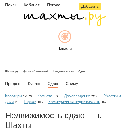
Поиск
Кабинет
Погода
Добавить
Новости
Шахты.ру
Доска объявлений
Недвижимость
Сдаю
Афиша
Продаю
Куплю
Сдаю
Сниму
Квартиры
Комната
Домовладения
Участки и
17373
174
2236
дачи
Гаражи
Коммерческая недвижимость
19
106
1670
Объявления
Недвижимость
сдаю
— г.
Шахты