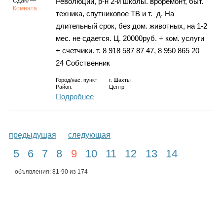
Сдаю —
Революции, р-н 2-й школы. вроремонт, быт.
Комната
техника, спутниковое ТВ и т. д. На
длительный срок, без дом. животных, на 1-2
мес. не сдается. Ц. 20000руб. + ком. услуги
+ счетчики. т. 8 918 587 87 47, 8 950 865 20
24 Собственник
Город/нас. пункт:
г.
Шахты
Район:
Центр
Подробнее
предыдущая
следующая
5
6
7
8
9
10
11
12
13
14
объявления: 81-90 из 174