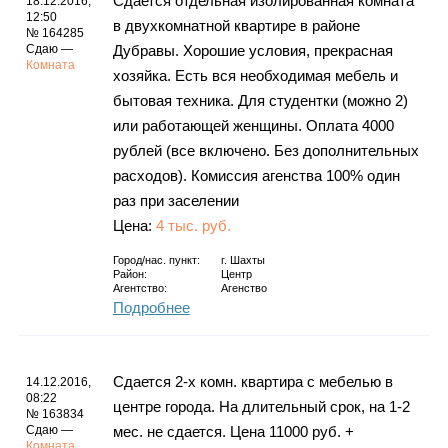
Сдается отдельная изолированная комната
18.12.2016,
12:50
в двухкомнатной квартире в районе
№ 164285
Сдаю —
Дубравы. Хорошие условия, прекрасная
Комната
хозяйка. Есть вся необходимая мебель и
бытовая техника. Для студентки (можно 2)
или работающей женщины. Оплата 4000
рублей (все включено. Без дополнительных
расходов). Комиссия агенства 100% один
раз при заселении
Цена:
4 тыс. руб.
Город/нас. пункт:
г.
Шахты
Район:
Центр
Агентство:
Агенство
Подробнее
Сдается 2-х комн. квартира с мебелью в
14.12.2016,
08:22
центре города. На длительный срок, на 1-2
№ 163834
Сдаю —
мес. не сдается. Цена 11000 руб. +
Комната