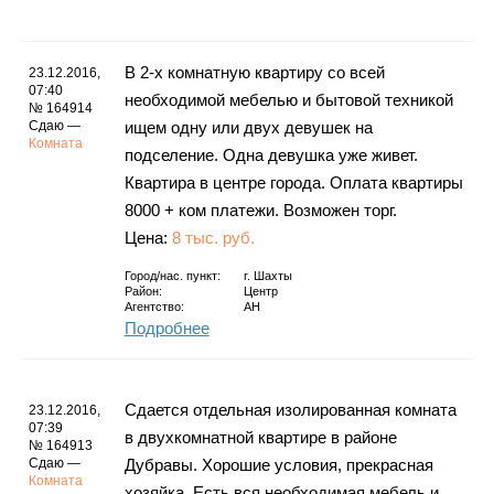
Каталог
В 2-х комнатную квартиру со всей
23.12.2016,
07:40
необходимой мебелью и бытовой техникой
№ 164914
Инфо
Сдаю —
ищем одну или двух девушек на
Комната
подселение. Одна девушка уже живет.
Квартира в центре города. Оплата квартиры
8000 + ком платежи. Возможен торг.
Гороскоп
Цена:
8 тыс. руб.
Город/нас. пункт:
г.
Шахты
Район:
Центр
Агентство:
АН
Карты
Подробнее
Сдается отдельная изолированная комната
23.12.2016,
Фотогалерея
07:39
в двухкомнатной квартире в районе
№ 164913
Сдаю —
Дубравы. Хорошие условия, прекрасная
Комната
хозяйка. Есть вся необходимая мебель и