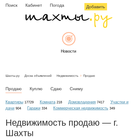
Поиск
Кабинет
Погода
Добавить
Новости
Шахты.ру
Доска объявлений
Недвижимость
Продаю
Афиша
Продаю
Куплю
Сдаю
Сниму
Квартиры
Комната
Домовладения
Участки и
17729
218
7417
дачи
Гаражи
Коммерческая недвижимость
904
334
349
Объявления
Недвижимость
продаю
— г.
Шахты