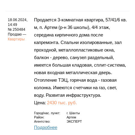
Каталог
Продается 3-комнатная квартира, 57/41/6 кв.
18.06.2024,
14:49
м, п. Артем (р-н 36 школы), 4/4 этаж,
№ 250484
Инфо
Продаю —
середина кирпичного дома после
Квартиры
капремонта. Спальни изолированные, зал
проходной, металлопластиковые окна,
балкон - дерево, санузел раздельный,
Гороскоп
имеется большая кладовая, сплит-система,
новая входная металлическая дверь.
Отопление ТЭЦ, горячая вода - газовая
колонка. Имеются счетчики на газ, свет,
Карты
воду. Развитая инфраструктура.
Цена:
2430 тыс. руб.
Город/нас. пункт:
г.
Шахты
Фотогалерея
Район:
Артем
Агентство:
ЭКСПЕРТ
Подробнее