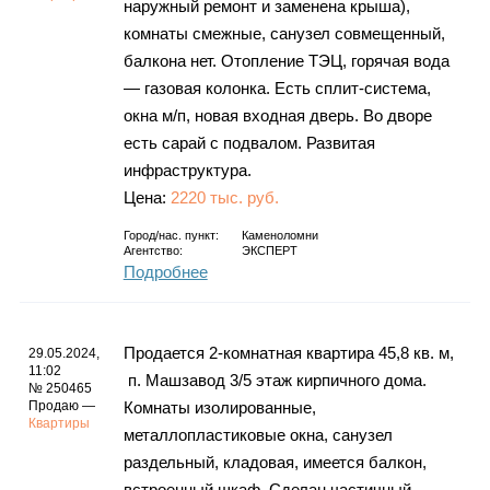
наружный ремонт и заменена крыша),
комнаты смежные, санузел совмещенный,
балкона нет. Отопление ТЭЦ, горячая вода
— газовая колонка. Есть сплит-система,
окна м/п, новая входная дверь. Во дворе
есть сарай с подвалом. Развитая
инфраструктура.
Цена:
2220 тыс. руб.
Город/нас. пункт:
Каменоломни
Агентство:
ЭКСПЕРТ
Подробнее
Продается 2-комнатная квартира 45,8 кв. м,
29.05.2024,
11:02
п. Машзавод 3/5 этаж кирпичного дома.
№ 250465
Продаю —
Комнаты изолированные,
Квартиры
металлопластиковые окна, санузел
раздельный, кладовая, имеется балкон,
встроенный шкаф. Сделан частичный