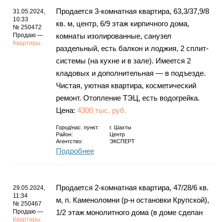
Продается 3-комнатная квартира, 63,3/37,9/8
31.05.2024,
10:33
кв. м, центр, 6/9 этаж кирпичного дома,
№ 250472
Продаю —
комнаты изолированные, санузел
Квартиры
раздельный, есть балкон и лоджия, 2 сплит-
системы (на кухне и в зале). Имеется 2
кладовых и дополнительная — в подъезде.
Чистая, уютная квартира, косметический
ремонт. Отопление ТЭЦ, есть водогрейка.
Цена:
4300 тыс. руб.
Город/нас. пункт:
г.
Шахты
Район:
Центр
Агентство:
ЭКСПЕРТ
Подробнее
Продается 2-комнатная квартира, 47/28/6 кв.
29.05.2024,
11:34
м, п. Каменоломни (р-н остановки Крупской),
№ 250467
Продаю —
1/2 этаж монолитного дома (в доме сделан
Квартиры