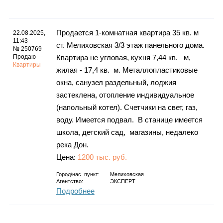
Каталог
Продается 1-комнатная квартира 35 кв. м
22.08.2025,
11:43
ст. Мелиховская 3/3 этаж панельного дома.
№ 250769
Инфо
Продаю —
Квартира не угловая, кухня 7,44 кв. м,
Квартиры
жилая - 17,4 кв. м. Металлопластиковые
окна, санузел раздельный, лоджия
застеклена, отопление индивидуальное
Гороскоп
(напольный котел). Счетчики на свет, газ,
воду. Имеется подвал. В станице имеется
школа, детский сад, магазины, недалеко
река Дон.
Карты
Цена:
1200 тыс. руб.
Город/нас. пункт:
Мелиховская
Агентство:
ЭКСПЕРТ
Подробнее
Фотогалерея