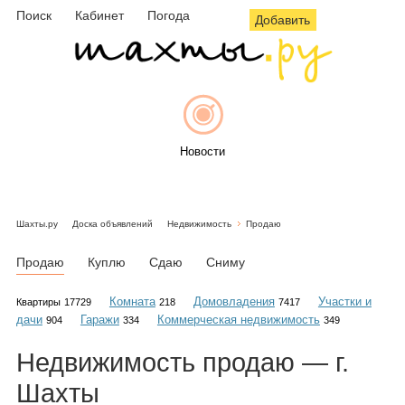
Поиск
Кабинет
Погода
Добавить
Новости
Шахты.ру
Доска объявлений
Недвижимость
Продаю
Афиша
Продаю
Куплю
Сдаю
Сниму
Комната
Домовладения
Участки и
Квартиры
17729
218
7417
дачи
Гаражи
Коммерческая недвижимость
904
334
349
Объявления
Недвижимость
продаю
— г.
Шахты