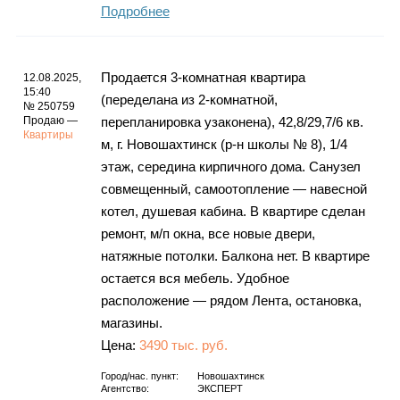
Подробнее
Продается 3-комнатная квартира
12.08.2025,
15:40
(переделана из 2-комнатной,
№ 250759
Продаю —
перепланировка узаконена), 42,8/29,7/6 кв.
Квартиры
м, г. Новошахтинск (р-н школы № 8), 1/4
этаж, середина кирпичного дома. Санузел
совмещенный, самоотопление — навесной
котел, душевая кабина. В квартире сделан
ремонт, м/п окна, все новые двери,
натяжные потолки. Балкона нет. В квартире
остается вся мебель. Удобное
расположение — рядом Лента, остановка,
магазины.
Цена:
3490 тыс. руб.
Город/нас. пункт:
Новошахтинск
Агентство:
ЭКСПЕРТ