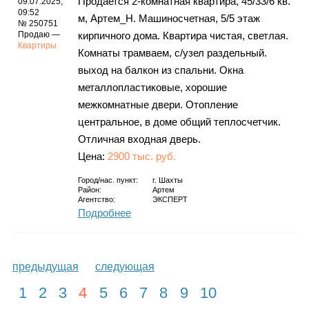
Продается 2-комнатная квартира, 45/33/6 кв.
09.07.2025,
09:52
м, Артем_Н. Машиносчетная, 5/5 этаж
№ 250751
Продаю —
кирпичного дома. Квартира чистая, светлая.
Квартиры
Комнаты трамваем, с/узел раздельный.
выход на балкон из спальни. Окна
металлопластиковые, хорошие
межкомнатные двери. Отопление
центральное, в доме общий теплосчетчик.
Отличная входная дверь.
Цена:
2900 тыс. руб.
Город/нас. пункт:
г.
Шахты
Район:
Артем
Агентство:
ЭКСПЕРТ
Подробнее
предыдущая
следующая
1
2
3
4
5
6
7
8
9
10