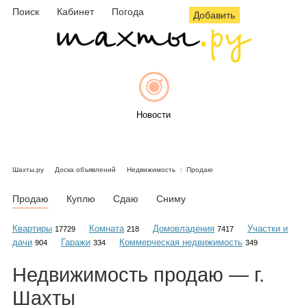
Поиск
Кабинет
Погода
Добавить
Новости
Шахты.ру
Доска объявлений
Недвижимость
Продаю
Афиша
Продаю
Куплю
Сдаю
Сниму
Квартиры
Комната
Домовладения
Участки и
17729
218
7417
дачи
Гаражи
Коммерческая недвижимость
904
334
349
Объявления
Недвижимость
продаю
— г.
Шахты