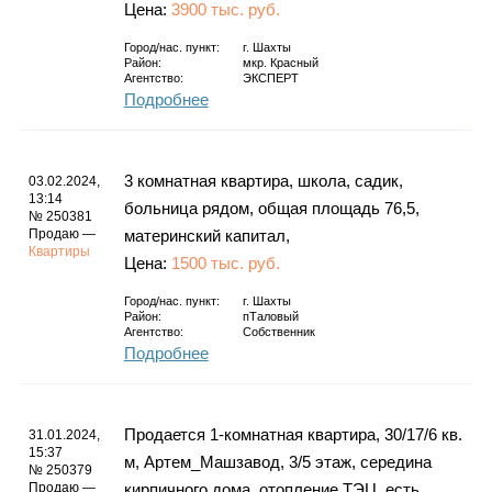
Цена:
3900 тыс. руб.
Город/нас. пункт:
г.
Шахты
Район:
мкр. Красный
Агентство:
ЭКСПЕРТ
Подробнее
3 комнатная квартира, школа, садик,
03.02.2024,
13:14
больница рядом, общая площадь 76,5,
№ 250381
Продаю —
материнский капитал,
Квартиры
Цена:
1500 тыс. руб.
Город/нас. пункт:
г.
Шахты
Район:
пТаловый
Агентство:
Собственник
Подробнее
Продается 1-комнатная квартира, 30/17/6 кв.
31.01.2024,
15:37
м, Артем_Машзавод, 3/5 этаж, середина
№ 250379
Продаю —
кирпичного дома, отопление ТЭЦ, есть