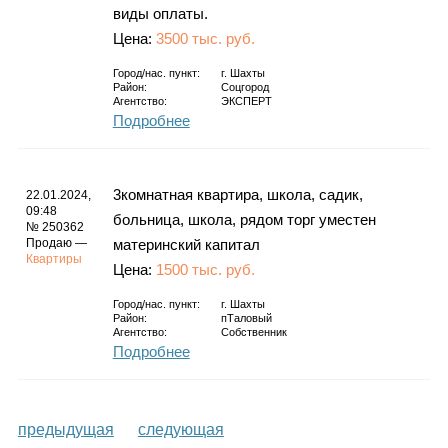
виды оплаты.
Цена:
3500 тыс. руб.
Город/нас. пункт:
г.
Шахты
Район:
Соцгород
Агентство:
ЭКСПЕРТ
Подробнее
3комнатная квартира, школа, садик,
22.01.2024,
09:48
больница, школа, рядом торг уместен
№ 250362
Продаю —
материнский капитал
Квартиры
Цена:
1500 тыс. руб.
Город/нас. пункт:
г.
Шахты
Район:
пТаловый
Агентство:
Собственник
Подробнее
предыдущая
следующая