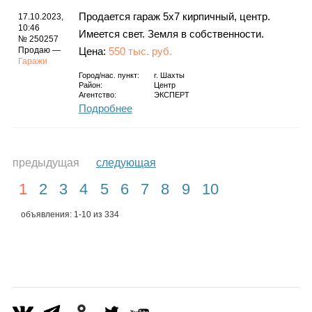
Продается гараж 5х7 кирпичный, центр.
17.10.2023,
10:46
Имеется свет. Земля в собственности.
№ 250257
Продаю —
Цена:
550 тыс. руб.
Гаражи
Город/нас. пункт:
г.
Шахты
Район:
Центр
Агентство:
ЭКСПЕРТ
Подробнее
предыдущая
следующая
1
2
3
4
5
6
7
8
9
10
объявления: 1-10 из 334