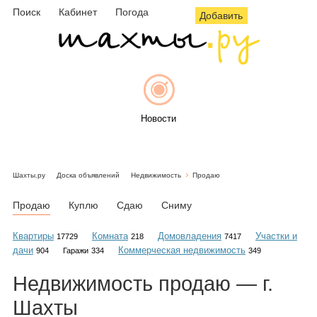
Поиск
Кабинет
Погода
Добавить
Новости
Шахты.ру
Доска объявлений
Недвижимость
Продаю
Афиша
Продаю
Куплю
Сдаю
Сниму
Квартиры
Комната
Домовладения
Участки и
17729
218
7417
дачи
Коммерческая недвижимость
904
Гаражи
334
349
Объявления
Недвижимость
продаю
— г.
Шахты