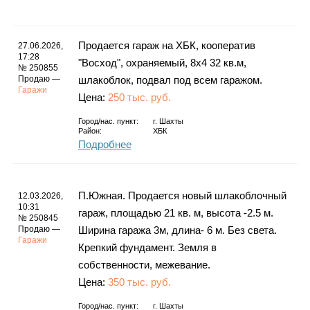
Каталог
Продается гараж на ХБК, кооператив
27.06.2026,
17:28
"Восход", охраняемый, 8х4 32 кв.м,
№ 250855
Инфо
Продаю —
шлакоблок, подвал под всем гаражом.
Гаражи
Цена:
250 тыс. руб.
Город/нас. пункт:
г.
Шахты
Район:
ХБК
Гороскоп
Подробнее
П.Южная. Продается новый шлакоблочный
12.03.2026,
Карты
10:31
гараж, площадью 21 кв. м, высота -2.5 м.
№ 250845
Продаю —
Ширина гаража 3м, длина- 6 м. Без света.
Гаражи
Крепкий фундамент. Земля в
собственности, межевание.
Фотогалерея
Цена:
350 тыс. руб.
Город/нас. пункт:
г.
Шахты