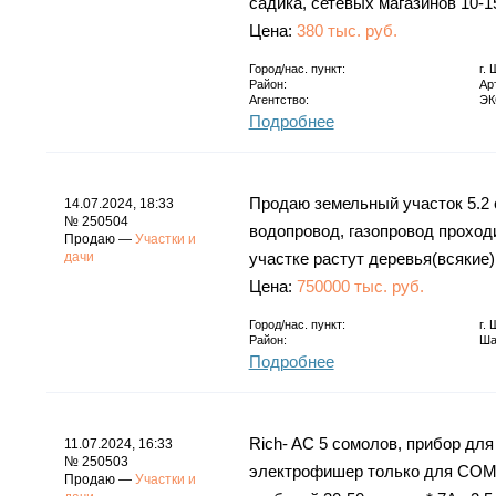
садика, сетевых магазинов 10-1
Цена:
380 тыс. руб.
Город/нас. пункт:
г.
Район:
Ар
Агентство:
ЭК
Подробнее
Продаю земельный участок 5.2 с
14.07.2024, 18:33
№ 250504
водопровод, газопровод проходи
Продаю —
Участки и
дачи
участке растут деревья(всякие)
Цена:
750000 тыс. руб.
Город/нас. пункт:
г.
Район:
Ша
Подробнее
Rich- AC 5 сомолов, прибор дл
11.07.2024, 16:33
№ 250503
электрофишер только для СОМА 
Продаю —
Участки и