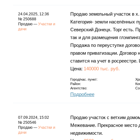
Продаю земельный участок в х.
24.04.2025, 12:36
№ 250688
Категория- земли населённых п
Продаю —
Участки и
дачи
Северский Донецк. Торг есть. П
так и для размещения глэмпинг
Продажа по переуступке договор
правом приватизации. Договор н
ставится на учет в росреестре.
Цена:
140000 тыс. руб.
Город/нас. пункт:
Хр
Район:
Ко
Агентство:
Со
Подробнее
Продаю участок с ветхим домом
07.09.2024, 15:02
№ 250546
Межевание. Прекрасное место 
Продаю —
Участки и
дачи
недвижимости.