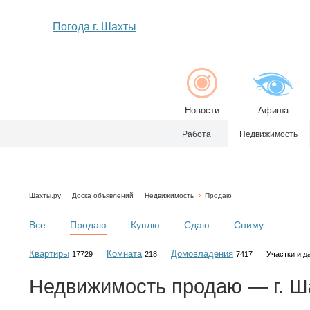
Погода г. Шахты
Новости
Афиша
Работа
Недвижимость
Шахты.ру
Доска объявлений
Недвижимость
Продаю
Все
Продаю
Куплю
Сдаю
Сниму
Квартиры
Комната
Домовладения
17729
218
7417
Участки и д
Недвижимость
продаю
— г. Ш