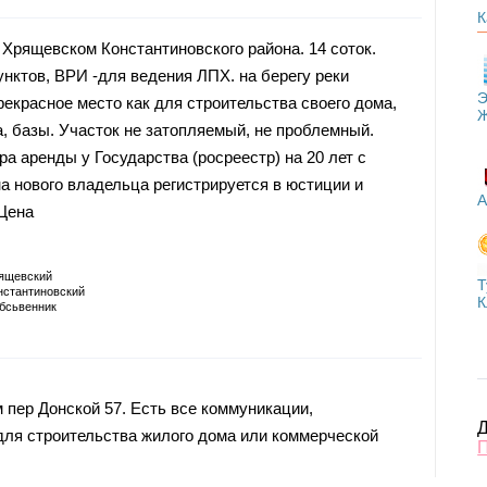
К
 Хрящевском Константиновского района. 14 соток.
унктов, ВРИ -для ведения ЛПХ. на берегу реки
Э
рекрасное место как для строительства своего дома,
а, базы. Участок не затопляемый, не проблемный.
а аренды у Государства (росреестр) на 20 лет с
а нового владельца регистрируется в юстиции и
А
 Цена
ящевский
Т
нстантиновский
К
бсьвенник
 пер Донской 57. Есть все коммуникации,
Д
для строительства жилого дома или коммерческой