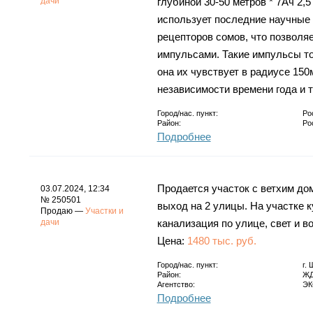
дачи
глубиной 30-50 метров * 7Ач 2,
использует последние научные
рецепторов сомов, что позвол
импульсами. Такие импульсы то
она их чувствует в радиусе 150
независимости времени года и 
Город/нас. пункт:
Ро
Район:
Ро
Подробнее
Продается участок с ветхим дом
03.07.2024, 12:34
№ 250501
выход на 2 улицы. На участке к
Продаю —
Участки и
дачи
канализация по улице, свет и в
Цена:
1480 тыс. руб.
Город/нас. пункт:
г.
Район:
ЖД
Агентство:
ЭК
Подробнее