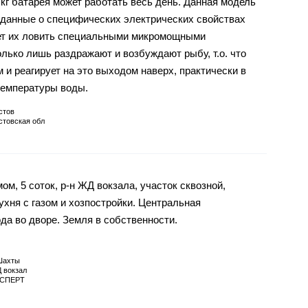
5 кг батарея может работать весь день. Данная модель
 данные о специфических электрических свойствах
яет их ловить специальными микромощными
лько лишь раздражают и возбуждают рыбу, т.о. что
м и реагирует на это выходом наверх, практически в
температуры воды.
стов
стовская обл
ом, 5 соток, р-н ЖД вокзала, участок сквозной,
ухня с газом и хозпостройки. Центральная
ода во дворе. Земля в собственности.
Шахты
 вокзал
СПЕРТ