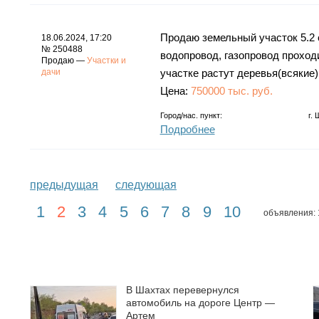
Продаю земельный участок 5.2 с
18.06.2024, 17:20
№ 250488
водопровод, газопровод проходи
Продаю —
Участки и
дачи
участке растут деревья(всякие)
Цена:
750000 тыс. руб.
Город/нас. пункт:
г.
Подробнее
предыдущая
следующая
1
2
3
4
5
6
7
8
9
10
объявления: 
В Шахтах перевернулся
автомобиль на дороге Центр —
Артем