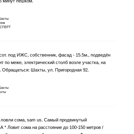
5 минут пешком.
Шахты
тем
СПЕРТ
от. под ИЖС, собственник, фасад - 15.5м., подведён
т по меже, электрический столб возле участка, на
. Обращаться: Шахты, ул. Пригородная 92.
Шахты
хты
я ловли сома, sam us. Самый продвинутый
* Ловит сома на расстояние до 100-150 метров /