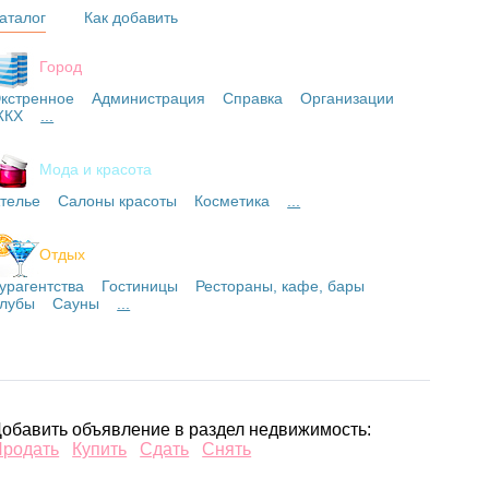
аталог
Как добавить
Город
кстренное
Администрация
Справка
Организации
ЖКХ
...
Мода и красота
телье
Салоны красоты
Косметика
...
Отдых
урагентства
Гостиницы
Рестораны, кафе, бары
лубы
Сауны
...
обавить объявление в раздел недвижимость:
Продать
Купить
Сдать
Снять