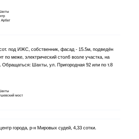
Шахты
нтр
 Арбат
от. под ИЖС, собственник, фасад - 15.5м, подведён
т по меже, электрический столб возле участка, на
. Обращаться: Шахты, ул. Пригородная 92 или по т.8
Шахты
ушевский мост
ентр города, р-н Мировых судей, 4,33 сотки.