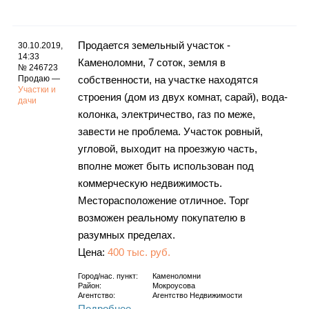
Каталог
Продается земельный участок -
30.10.2019,
14:33
Каменоломни, 7 соток, земля в
№ 246723
Инфо
Продаю —
собственности, на участке находятся
Участки и
строения (дом из двух комнат, сарай), вода-
дачи
колонка, электричество, газ по меже,
завести не проблема. Участок ровный,
Гороскоп
угловой, выходит на проезжую часть,
вполне может быть использован под
коммерческую недвижимость.
Месторасположение отличное. Торг
Карты
возможен реальному покупателю в
разумных пределах.
Цена:
400 тыс. руб.
Фотогалерея
Город/нас. пункт:
Каменоломни
Район:
Мокроусова
Агентство:
Агентство Недвижимости
Подробнее