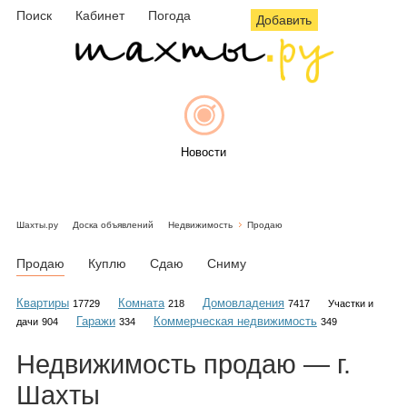
Поиск
Кабинет
Погода
Добавить
Новости
Шахты.ру
Доска объявлений
Недвижимость
Продаю
Афиша
Продаю
Куплю
Сдаю
Сниму
Квартиры
Комната
Домовладения
17729
218
7417
Участки и
Гаражи
Коммерческая недвижимость
дачи
904
334
349
Объявления
Недвижимость
продаю
— г.
Шахты