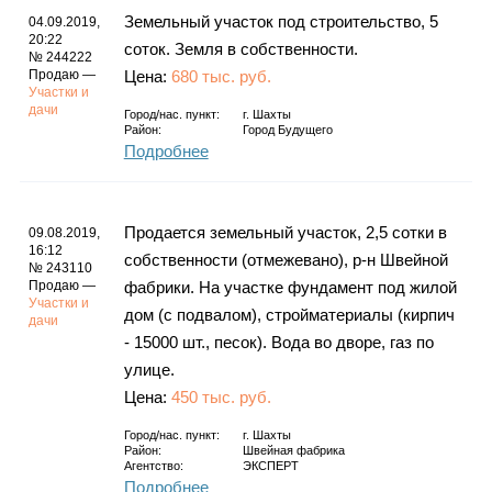
Земельный участок под строительство, 5
04.09.2019,
20:22
соток. Земля в собственности.
№ 244222
Продаю —
Цена:
680 тыс. руб.
Участки и
дачи
Город/нас. пункт:
г.
Шахты
Район:
Город Будущего
Подробнее
Продается земельный участок, 2,5 сотки в
09.08.2019,
16:12
собственности (отмежевано), р-н Швейной
№ 243110
Продаю —
фабрики. На участке фундамент под жилой
Участки и
дом (с подвалом), стройматериалы (кирпич
дачи
- 15000 шт., песок). Вода во дворе, газ по
улице.
Цена:
450 тыс. руб.
Город/нас. пункт:
г.
Шахты
Район:
Швейная фабрика
Агентство:
ЭКСПЕРТ
Подробнее