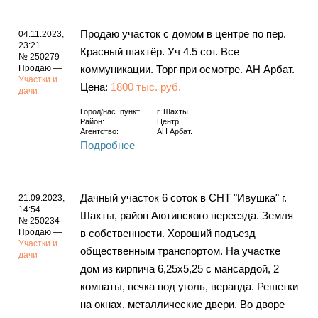
Продаю участок с домом в центре по пер.
04.11.2023,
23:21
Красный шахтёр. Уч 4.5 сот. Все
№ 250279
Продаю —
коммуникации. Торг при осмотре. АН Арбат.
Участки и
Цена:
1800 тыс. руб.
дачи
Город/нас. пункт:
г.
Шахты
Район:
Центр
Агентство:
АН Арбат.
Подробнее
Дачный участок 6 соток в СНТ "Ивушка" г.
21.09.2023,
14:54
Шахты, район Аютинского переезда. Земля
№ 250234
Продаю —
в собственности. Хороший подъезд
Участки и
общественным транспортом. На участке
дачи
дом из кирпича 6,25х5,25 с мансардой, 2
комнаты, печка под уголь, веранда. Решетки
на окнах, металлические двери. Во дворе