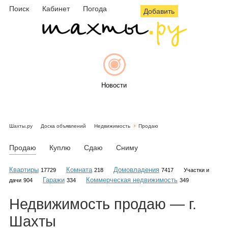
Поиск
Кабинет
Погода
Добавить
Новости
Шахты.ру
Доска объявлений
Недвижимость
Продаю
Афиша
Продаю
Куплю
Сдаю
Сниму
Квартиры
Комната
Домовладения
17729
218
7417
Участки и
Гаражи
Коммерческая недвижимость
дачи
904
334
349
Объявления
Недвижимость
продаю
— г.
Шахты