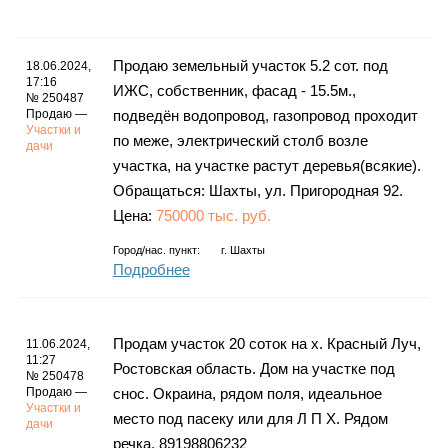
Каталог
Продаю земельный участок 5.2 сот. под
18.06.2024,
17:16
ИЖС, собственник, фасад - 15.5м.,
№ 250487
Инфо
Продаю —
подведён водопровод, газопровод проходит
Участки и
по меже, электрический столб возле
дачи
участка, на участке растут деревья(всякие).
Обращаться: Шахты, ул. Пригородная 92.
Гороскоп
Цена:
750000 тыс. руб.
Город/нас. пункт:
г.
Шахты
Подробнее
Карты
Продам участок 20 соток на х. Красный Луч,
11.06.2024,
11:27
Ростовская область. Дом на участке под
№ 250478
Фотогалерея
Продаю —
снос. Окраина, рядом поля, идеальное
Участки и
место под пасеку или для Л П Х. Рядом
дачи
речка. 89198806232