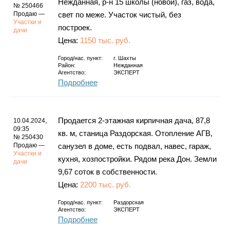
Нежданная, р-н 15 школы (новой), газ, вода,
№ 250466
Продаю —
свет по меже. Участок чистый, без
Участки и
построек.
дачи
Цена:
1150 тыс. руб.
Город/нас. пункт:
г.
Шахты
Район:
Нежданная
Агентство:
ЭКСПЕРТ
Подробнее
Продается 2-этажная кирпичная дача, 87,8
10.04.2024,
09:35
кв. м, станица Раздорская. Отопление АГВ,
№ 250430
Продаю —
санузел в доме, есть подвал, навес, гараж,
Участки и
кухня, хозпостройки. Рядом река Дон. Земли
дачи
9,67 соток в собственности.
Цена:
2200 тыс. руб.
Город/нас. пункт:
Раздорская
Агентство:
ЭКСПЕРТ
Подробнее