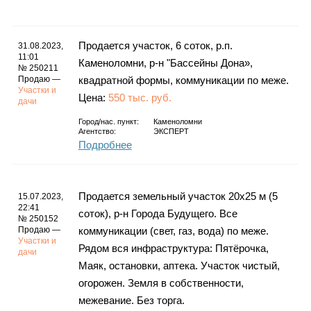
Каталог
Продается участок, 6 соток, р.п.
31.08.2023,
11:01
Каменоломни, р-н "Бассейны Дона»,
№ 250211
Инфо
Продаю —
квадратной формы, коммуникации по меже.
Участки и
Цена:
550 тыс. руб.
дачи
Город/нас. пункт:
Каменоломни
Агентство:
ЭКСПЕРТ
Гороскоп
Подробнее
Продается земельный участок 20х25 м (5
15.07.2023,
Карты
22:41
соток), р-н Города Будущего. Все
№ 250152
Продаю —
коммуникации (свет, газ, вода) по меже.
Участки и
Рядом вся инфраструктура: Пятёрочка,
дачи
Маяк, остановки, аптека. Участок чистый,
Фотогалерея
огорожен. Земля в собственности,
межевание. Без торга.