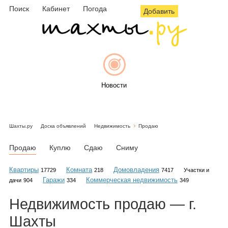
Поиск
Кабинет
Погода
Добавить
Новости
Шахты.ру
Доска объявлений
Недвижимость
Продаю
Афиша
Продаю
Куплю
Сдаю
Сниму
Квартиры
Комната
Домовладения
17729
218
7417
Участки и
Гаражи
Коммерческая недвижимость
дачи
904
334
349
Объявления
Недвижимость
продаю
— г.
Шахты