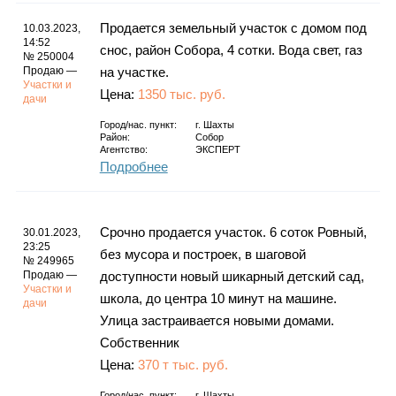
Продается земельный участок с домом под
10.03.2023,
14:52
снос, район Собора, 4 сотки. Вода свет, газ
№ 250004
Продаю —
на участке.
Участки и
Цена:
1350 тыс. руб.
дачи
Город/нас. пункт:
г.
Шахты
Район:
Собор
Агентство:
ЭКСПЕРТ
Подробнее
Срочно продается участок. 6 соток Ровный,
30.01.2023,
23:25
без мусора и построек, в шаговой
№ 249965
Продаю —
доступности новый шикарный детский сад,
Участки и
школа, до центра 10 минут на машине.
дачи
Улица застраивается новыми домами.
Собственник
Цена:
370 т тыс. руб.
Город/нас. пункт:
г.
Шахты