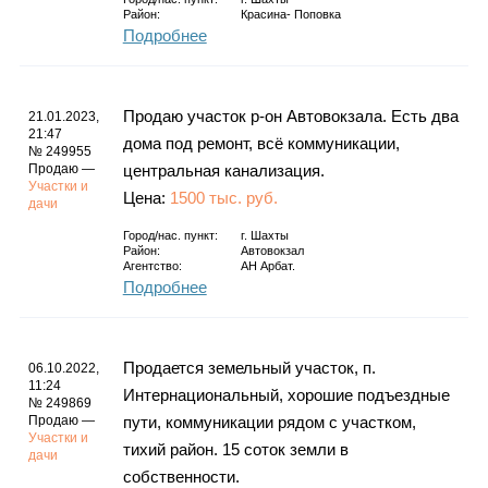
Район:
Красина- Поповка
Подробнее
Продаю участок р-он Автовокзала. Есть два
21.01.2023,
21:47
дома под ремонт, всё коммуникации,
№ 249955
Продаю —
центральная канализация.
Участки и
Цена:
1500 тыс. руб.
дачи
Город/нас. пункт:
г.
Шахты
Район:
Автовокзал
Агентство:
АН Арбат.
Подробнее
Продается земельный участок, п.
06.10.2022,
11:24
Интернациональный, хорошие подъездные
№ 249869
Продаю —
пути, коммуникации рядом с участком,
Участки и
тихий район. 15 соток земли в
дачи
собственности.