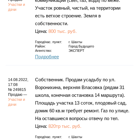
коммуникации (свет, газ, вода) по меже.
Участки и
Участок ровный, чистый, на территории
дачи
есть ветхое строение. Земля в
собственности.
Цена:
800 тыс. руб.
Город/нас. пункт:
г.
Шахты
Район:
Город Будущего
Агентство:
ЭКСПЕРТ
Подробнее
Собственник. Продам усадьбу по ул.
14.08.2022,
17:08
Воронихина, верхняя Власовка (рядам 31
№ 249815
Продаю —
школа, конечная остановка 14 маршрута).
Участки и
Площадь участка 13 соток, плодовый сад,
дачи
домик 60 кв.м требует ремонт. Газ по улице.
На оставшиеся вопросы отвечу по тел.
Цена:
820тр тыс. руб.
Город/нас. пункт:
г.
Шахты