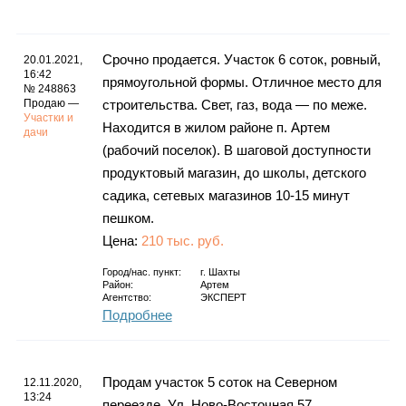
Каталог
Срочно продается. Участок 6 соток, ровный,
20.01.2021,
16:42
прямоугольной формы. Отличное место для
№ 248863
Инфо
Продаю —
строительства. Свет, газ, вода — по меже.
Участки и
Находится в жилом районе п. Артем
дачи
(рабочий поселок). В шаговой доступности
продуктовый магазин, до школы, детского
Гороскоп
садика, сетевых магазинов 10-15 минут
пешком.
Цена:
210 тыс. руб.
Карты
Город/нас. пункт:
г.
Шахты
Район:
Артем
Агентство:
ЭКСПЕРТ
Подробнее
Фотогалерея
Продам участок 5 соток на Северном
12.11.2020,
13:24
переезде. Ул. Ново-Восточная 57.