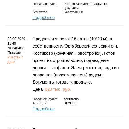
Город/нас. пункт:
Ростовская Обл Г. Шахты Пер
Докучаева
Агентство:
Собственник
Подробнее
Продается участок 16 соток (40*40 м), в
23.09.2020,
11:49
собственности, Октябрьский сельский р-н,
№ 248482
Продаю —
Костиково (конечная Новостройки). Готов
Участки и
проект на строительство, подъездные
дачи
дороги — асфальт. Электричество, вода во
дворе, газ (подземная сеть) рядом.
Документы готовы к продаже.
Цена:
620 тыс. руб.
Город/нас. пункт:
Костиково
Агентство:
ЭКСПЕРТ
Подробнее