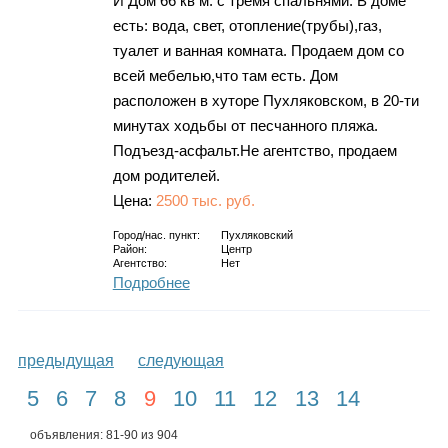
И Дом 66 кв м. с тремя спальнями. В доме
есть: вода, свет, отопление(трубы),газ,
туалет и ванная комната. Продаем дом со
всей мебелью,что там есть. Дом
расположен в хуторе Пухляковском, в 20-ти
минутах ходьбы от песчанного пляжа.
Подъезд-асфальт.Не агентство, продаем
дом родителей.
Цена:
2500 тыс. руб.
Город/нас. пункт:
Пухляковский
Район:
Центр
Агентство:
Нет
Подробнее
предыдущая
следующая
5
6
7
8
9
10
11
12
13
14
объявления: 81-90 из 904