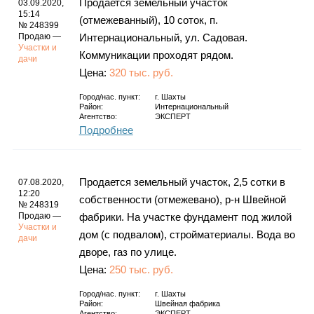
Продается земельный участок
03.09.2020,
15:14
(отмежеванный), 10 соток, п.
№ 248399
Продаю —
Интернациональный, ул. Садовая.
Участки и
Коммуникации проходят рядом.
дачи
Цена:
320 тыс. руб.
Город/нас. пункт:
г.
Шахты
Район:
Интернациональный
Агентство:
ЭКСПЕРТ
Подробнее
Продается земельный участок, 2,5 сотки в
07.08.2020,
12:20
собственности (отмежевано), р-н Швейной
№ 248319
Продаю —
фабрики. На участке фундамент под жилой
Участки и
дом (с подвалом), стройматериалы. Вода во
дачи
дворе, газ по улице.
Цена:
250 тыс. руб.
Город/нас. пункт:
г.
Шахты
Район:
Швейная фабрика
Агентство:
ЭКСПЕРТ