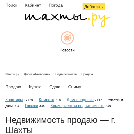
Поиск
Кабинет
Погода
Добавить
Новости
Шахты.ру
Доска объявлений
Недвижимость
Продаю
Афиша
Продаю
Куплю
Сдаю
Сниму
Квартиры
Комната
Домовладения
17729
218
7417
Участки и
Гаражи
Коммерческая недвижимость
дачи
904
334
349
Объявления
Недвижимость
продаю
— г.
Шахты