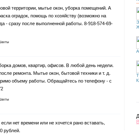
овой территории, мытье окон, уборка помещений. А
аска оградок, помощь по хозяйству (возможно на
Э
да - сразу после выполненной работы. 8-918-574-69-
Шахты
А
борка домов, квартир, офисов. В любой день недели.
после ремонта. Мытье окон, бытовой техники и т. д.
Т
К
еримо объему работы. Обращайтесь по телефону - с
72
Шахты
Д
В
 если нет времени или не хочется рано вставать,
0 рублей.