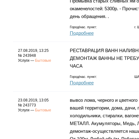
Промывка старых сливных ям от
окаменелостей: 5300р. - Прочис
день обращения. .
Город/нас. пункт:
г.
Подробнее
РЕСТАВРАЦИЯ ВАНН НАЛИВНЫ
27.08.2019, 13:25
№ 243948
ДЕМОНТАЖ ВАННЫ НЕ ТРЕБУ
Услуги —
Бытовые
ЧАСА
Город/нас. пункт:
Ш
Подробнее
вывоз лома, черного и цветно
23.08.2019, 13:05
№ 243773
вашей территории, дома, дачи, 
Услуги —
Бытовые
xoлодильники, cтирaлки, вaгoн
МЕТАЛЛ. Акумулятoры, Mедь, Лa
демонтаж-осуществляется наши
От 100кг. Любой объём. Работа