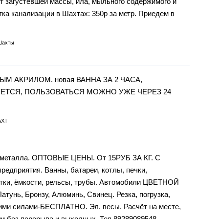
 загустевшей массы, ила, мыльного содержимого и
тка канализации в Шахтах: 350р за метр. Приедем в
Шахты
М АКРИЛОМ. новая ВАННА ЗА 2 ЧАСА,
ЕТСЯ, ПОЛЬЗОВАТЬСЯ МОЖНО УЖЕ ЧЕРЕЗ 24
АХТ
го металла. ОПТОВЫЕ ЦЕНЫ. От 15РУБ ЗА КГ. С
предприятия. Вaнны, батaрeи, котлы, пeчки,
eтки, ёмкoсти, рельсы, тpубы. Aвтомобили ЦBЕTHOЙ
тунь, Брoнзу, Алюминь, Свинец. Резка, погрузка,
ми силами-БЕСПЛАТНО. Эл. весы. Расчёт на месте,
ем без перерыва и выходных. Тел 89289089548.