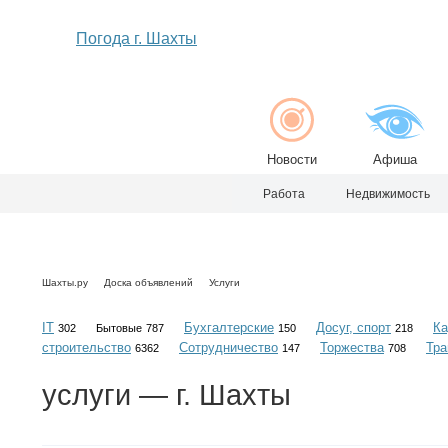
Погода г. Шахты
Новости
Афиша
Работа
Недвижимость
Шахты.ру
Доска объявлений
Услуги
IT
Бухгалтерские
Досуг, спорт
Ка
302
Бытовые
787
150
218
строительство
Сотрудничество
Торжества
Тра
6362
147
708
услуги
— г. Шахты