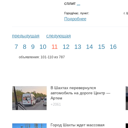
сплит
...
Город/нас. пункт:
г.
Подробнее
предыдущая
следующая
7
8
9
10
11
12
13
14
15
16
объявления: 101-110 из 787
В Шахтах перевернулся
автомобиль на дороге Центр —
Артем
+2061
Город Шахты ждет массовая