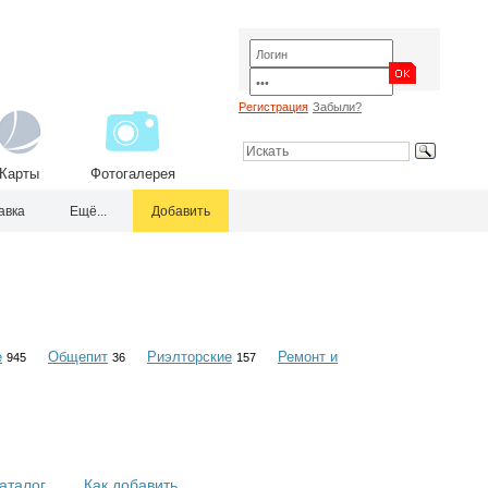
Регистрация
Забыли?
Карты
Фотогалерея
авка
Ещё...
Добавить
е
Общепит
Риэлторские
Ремонт и
945
36
157
аталог
Как добавить