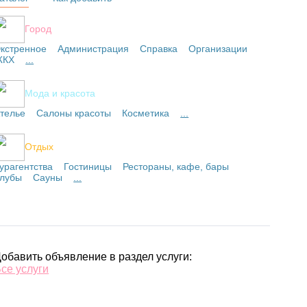
Город
кстренное
Администрация
Справка
Организации
ЖКХ
...
Мода и красота
телье
Салоны красоты
Косметика
...
Отдых
урагентства
Гостиницы
Рестораны, кафе, бары
лубы
Сауны
...
обавить объявление в раздел услуги:
се услуги