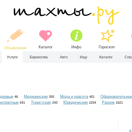
Каталог
Инфо
Гороскоп
Объявления
Услуги
Барахолка
Авто
Ищу
Каталог
Спр
дровые
Медицинские
Мода и красота
Образовательны
46
355
451
нспортные
Туристские
Юридические
Разное
641
243
2254
1621
К