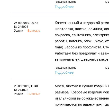
Город/нас. пункт:
г.
Подробнее
Качественный и недорогой ремо
25.09.2019, 20:48
№ 245008
шпатлёвка, плитка, ламинат, ли
Услуги —
Бытовые
покраска, сантехника, электрик
работы, вагонка, блок – хаус, о
года) Заборы из профлиста. См
Работаем без предоплат и аван
выключателей, дверных замков,
Город/нас. пункт:
г.
Подробнее
Моем, чистим и сушим ковры и 
23.09.2019, 11:48
№ 244823
размера. Ковровые изделия мо
Услуги —
Бытовые
итальянской высококачественной
принимаются по адресу пр-т Ка