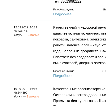
тел. 89613082222.
Город/нас. пункт:
Ша
Подробнее
Качественный и недорогой ремо
12.09.2019, 16:39
№ 244514
шпатлёвка, плитка, ламинат, ли
Услуги —
Бытовые
покраска, сантехника, электрик
работы, вагонка, блок – хаус, о
года) Заборы из профлиста. См
Работаем без предоплат и аван
выключателей, дверных замков,
Город/нас. пункт:
г.
Подробнее
Качественные ассенизаторские у
10.09.2019, 16:16
№ 244399
Оставляем клиентов довольными.
Услуги —
Бытовые
Промывка био-туалетов в г. Шахт