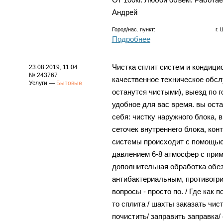
Андрей
Город/нас. пункт:
г.
Подробнее
Чистка сплит систем и кондицио
23.08.2019, 11:04
№ 243767
качественное техническое обсл
Услуги —
Бытовые
останутся чиcтыми), выезд по 
удобное для вас время. вы ост
себя: чистку наружного блока, 
сеточек внутреннего блока, кон
системы происходит с помощью
давлением 6-8 атмосфер с при
дополнительная обработка об
антибактериальным, противогри
вопросы - просто по. / Где как п
то сплита / шахты заказать чи
почистить/ заправить заправка