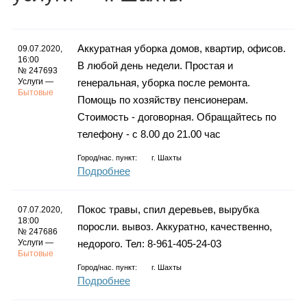
Каталог
Аккуратная уборка домов, квартир, офисов.
09.07.2020,
16:00
В любой день недели. Простая и
Инфо
№ 247693
Услуги —
генеральная, уборка после ремонта.
Бытовые
Помощь по хозяйству пенсионерам.
Стоимость - договорная. Обращайтесь по
телефону - с 8.00 до 21.00 час
Гороскоп
Город/нас. пункт:
г.
Шахты
Подробнее
Карты
Покос травы, спил деревьев, вырубка
07.07.2020,
18:00
поросли. вывоз. Аккуратно, качественно,
№ 247686
Услуги —
недорого. Тел: 8-961-405-24-03
Бытовые
Фотогалерея
Город/нас. пункт:
г.
Шахты
Подробнее