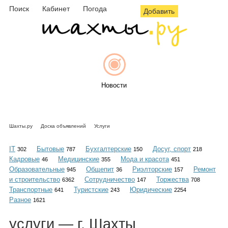
Поиск
Кабинет
Погода
Добавить
Новости
Шахты.ру
Доска объявлений
Услуги
Афиша
IT
Бытовые
Бухгалтерские
Досуг, спорт
302
787
150
218
Кадровые
Медицинские
Мода и красота
46
355
451
Образовательные
Общепит
Риэлторские
Ремонт
945
36
157
и строительство
Сотрудничество
Торжества
6362
147
708
Объявления
Транспортные
Туристские
Юридические
641
243
2254
Разное
1621
услуги
— г. Шахты