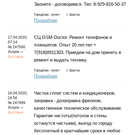
Звоните - договоримся. Тел: 8-929-816-50-37
Город/нас. пункт:
г.
Шахты
Подробнее
СЦ GSM-Doctor. Ремонт телефонов и
17.04.2020,
07:14
планшетов. Опыт 20 лет.тел +
№ 247500
Услуги —
7(918)8911303. Приедем на дом принять в
Бытовые
ремонт и выдать технику.
Город/нас. пункт:
г.
Шахты
Подробнее
Чистка сплит систем и кондиционеров,
16.04.2020,
19:56
заправка - дозаправка фреоном,
№ 247499
Услуги —
качественное техническое обслуживание.
Бытовые
Гарантия чистоты(потолок и стены
останутся чиcтыми), выезд по городу
бесплатный в кратчайшие сроки в любое