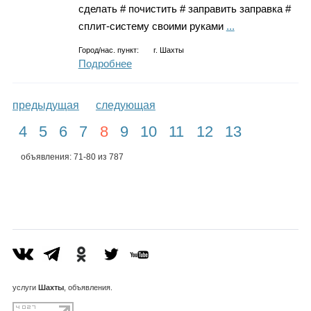
сделать # почистить # заправить заправка #
сплит-систему своими руками
...
Город/нас. пункт:
г.
Шахты
Подробнее
предыдущая
следующая
4
5
6
7
8
9
10
11
12
13
объявления: 71-80 из 787
услуги
Шахты
, объявления.