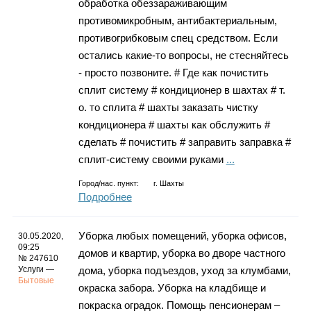
обработка обеззараживающим
противомикробным, антибактериальным,
противогрибковым спец средством. Если
остались какие-то вопросы, не стесняйтесь
- просто позвоните. # Где как почистить
сплит систему # кондиционер в шахтах # т.
о. то сплита # шахты заказать чистку
кондиционера # шахты как обслужить #
сделать # почистить # заправить заправка #
сплит-систему своими руками
...
Город/нас. пункт:
г.
Шахты
Подробнее
Уборка любых помещений, уборка офисов,
30.05.2020,
09:25
домов и квартир, уборка во дворе частного
№ 247610
Услуги —
дома, уборка подъездов, уход за клумбами,
Бытовые
окраска забора. Уборка на кладбище и
покраска оградок. Помощь пенсионерам –