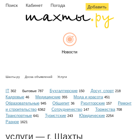
Поиск
Кабинет
Погода
Добавить
Новости
Шахты.ру
Доска объявлений
Услуги
Афиша
IT
Бухгалтерские
Досуг, спорт
302
Бытовые
787
150
218
Кадровые
Медицинские
Мода и красота
46
355
451
Образовательные
Общепит
Риэлторские
Ремонт
945
36
157
и строительство
Сотрудничество
Торжества
6362
147
708
Объявления
Транспортные
Туристские
Юридические
641
243
2254
Разное
1621
услуги
— г. Шахты