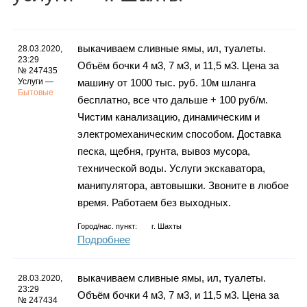
Каталог
выкачиваем сливные ямы, ил, туалеты.
28.03.2020,
23:29
Объём бочки 4 м3, 7 м3, и 11,5 м3. Цена за
Инфо
№ 247435
Услуги —
машину от 1000 тыс. руб. 10м шланга
Бытовые
бесплатно, все что дальше + 100 руб/м.
Чистим канализацию, динамическим и
электромеханическим способом. Доставка
Гороскоп
песка, щебня, грунта, вывоз мусора,
технической воды. Услуги экскаватора,
манипулятора, автовышки. Звоните в любое
Карты
время. Работаем без выходных.
Город/нас. пункт:
г.
Шахты
Подробнее
Фотогалерея
выкачиваем сливные ямы, ил, туалеты.
28.03.2020,
23:29
Объём бочки 4 м3, 7 м3, и 11,5 м3. Цена за
№ 247434