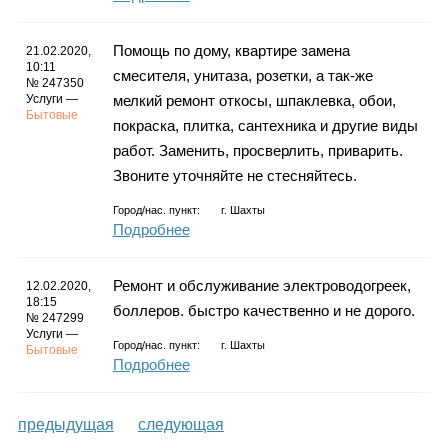
Помощь по дому, квартире замена
21.02.2020,
10:11
смесителя, унитаза, розетки, а так-же
№ 247350
Услуги —
мелкий ремонт откосы, шпаклевка, обои,
Бытовые
покраска, плитка, сантехника и другие виды
работ. Заменить, просверлить, приварить.
Звоните уточняйте не стесняйтесь.
Город/нас. пункт:
г.
Шахты
Подробнее
Ремонт и обслуживание электроводогреек,
12.02.2020,
18:15
боллеров. быстро качественно и не дорого.
№ 247299
Услуги —
Город/нас. пункт:
г.
Шахты
Бытовые
Подробнее
предыдущая
следующая