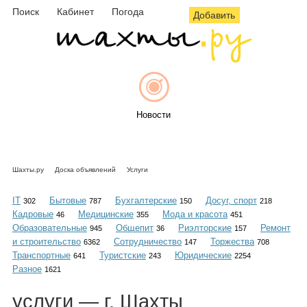
Поиск
Кабинет
Погода
Добавить
Новости
Шахты.ру
Доска объявлений
Услуги
Афиша
IT
Бытовые
Бухгалтерские
Досуг, спорт
302
787
150
218
Кадровые
Медицинские
Мода и красота
46
355
451
Образовательные
Общепит
Риэлторские
Ремонт
945
36
157
и строительство
Сотрудничество
Торжества
6362
147
708
Объявления
Транспортные
Туристские
Юридические
641
243
2254
Разное
1621
услуги
— г. Шахты