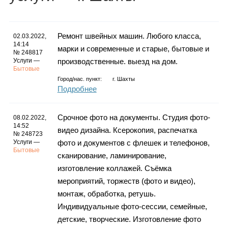
Каталог
Ремонт швейных машин. Любого класса,
02.03.2022,
14:14
марки и современные и старые, бытовые и
Инфо
№ 248817
Услуги —
производственные. выезд на дом.
Бытовые
Город/нас. пункт:
г.
Шахты
Подробнее
Гороскоп
Срочное фото на документы. Студия фото-
08.02.2022,
14:52
видео дизайна. Ксерокопия, распечатка
№ 248723
Услуги —
фото и документов с флешек и телефонов,
Карты
Бытовые
сканирование, ламинирование,
изготовление коллажей. Съёмка
мероприятий, торжеств (фото и видео),
монтаж, обработка, ретушь.
Фотогалерея
Индивидуальные фото-сессии, семейные,
детские, творческие. Изготовление фото