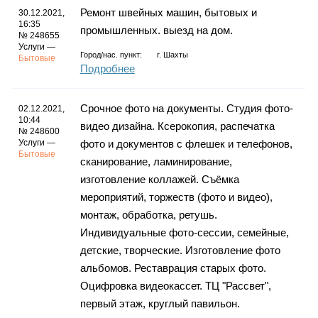
Ремонт швейных машин, бытовых и
30.12.2021,
16:35
промышленных. выезд на дом.
№ 248655
Услуги —
Город/нас. пункт:
г.
Шахты
Бытовые
Подробнее
Срочное фото на документы. Студия фото-
02.12.2021,
10:44
видео дизайна. Ксерокопия, распечатка
№ 248600
Услуги —
фото и документов с флешек и телефонов,
Бытовые
сканирование, ламинирование,
изготовление коллажей. Съёмка
мероприятий, торжеств (фото и видео),
монтаж, обработка, ретушь.
Индивидуальные фото-сессии, семейные,
детские, творческие. Изготовление фото
альбомов. Реставрация старых фото.
Оцифровка видеокассет. ТЦ "Рассвет",
первый этаж, круглый павильон.