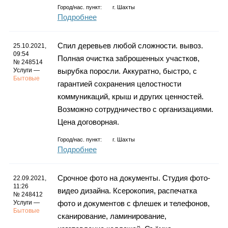
Город/нас. пункт:
г.
Шахты
Подробнее
Спил деревьев любой сложности. вывоз.
25.10.2021,
09:54
Полная очистка заброшенных участков,
№ 248514
Услуги —
вырубка поросли. Аккуратно, быстро, с
Бытовые
гарантией сохранения целостности
коммуникаций, крыш и других ценностей.
Возможно сотрудничество с организациями.
Цена договорная.
Город/нас. пункт:
г.
Шахты
Подробнее
Срочное фото на документы. Студия фото-
22.09.2021,
11:26
видео дизайна. Ксерокопия, распечатка
№ 248412
Услуги —
фото и документов с флешек и телефонов,
Бытовые
сканирование, ламинирование,