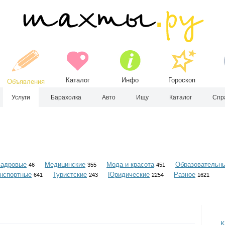
Каталог
Инфо
Гороскоп
Объявления
Услуги
Барахолка
Авто
Ищу
Каталог
Спр
Кадровые
Медицинские
Мода и красота
Образовательн
46
355
451
нспортные
Туристские
Юридические
Разное
641
243
2254
1621
К