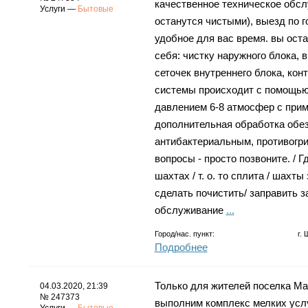
качественное техническое обсл
Услуги —
Бытовые
останутся чиcтыми), выезд по 
удобное для вас время. вы ост
себя: чистку наружного блока, 
сеточек внутреннего блока, кон
системы происходит с помощью
давлением 6-8 атмосфер с при
дополнительная обработка об
антибактериальным, противогри
вопросы - просто позвоните. / Г
шахтах / т. о. то сплита / шахт
сделать почистить/ заправить 
обслуживание
...
Город/нас. пункт:
г.
Подробнее
Только для жителей поселка Ма
04.03.2020, 21:39
№ 247373
выполним комплекс мелких услуг