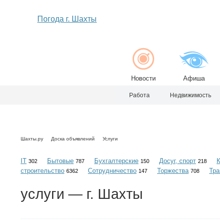
Погода г. Шахты
Новости
Афиша
Работа
Недвижимость
Шахты.ру
Доска объявлений
Услуги
IT
Бытовые
Бухгалтерские
Досуг, спорт
302
787
150
218
строительство
Сотрудничество
Торжества
Тра
6362
147
708
услуги
— г. Шахты