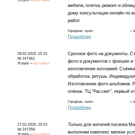
Услуги —
Бытовые
мебели, плитка, ремонт и облиц
дому консультации онлайн по в
работ.
Город/нас. пункт:
г.
Подробнее
Срочное фото на документы. Ст
28.02.2020, 15:15
№ 247362
фото и документов с флешек и 
Услуги —
Бытовые
изготовление коллажей. Съёмка 
обработка, ретушь. Индивидуал
Изготовление фото альбомов. 
плёнок. ТЦ "Рассвет", первый э
Город/нас. пункт:
г.
Подробнее
Только для жителей поселка Ма
27.02.2020, 20:23
№ 247358
выполним комплекс мелких услуг
Услуги —
Бытовые