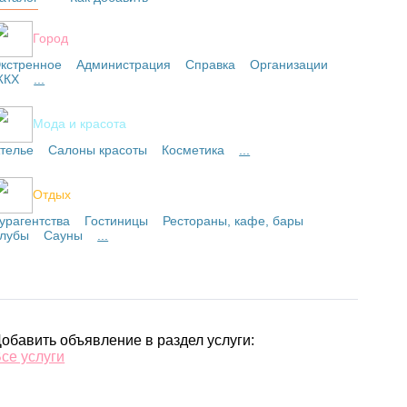
Город
кстренное
Администрация
Справка
Организации
ЖКХ
...
Мода и красота
телье
Салоны красоты
Косметика
...
Отдых
урагентства
Гостиницы
Рестораны, кафе, бары
лубы
Сауны
...
обавить объявление в раздел услуги:
се услуги