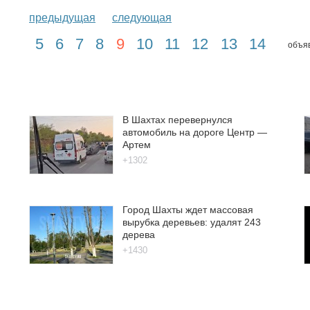
предыдущая
следующая
5
6
7
8
9
10
11
12
13
14
объяв
В Шахтах перевернулся
автомобиль на дороге Центр —
Артем
+1302
Город Шахты ждет массовая
вырубка деревьев: удалят 243
дерева
+1430