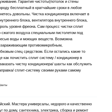
уживание. Гарантия чистоты(потолок и стены
городу бесплатный в кратчайшие сроки в любое
анетесь довольны. Чистка кондиционера включает в
внутреннего блока, вентилятора внутреннего блока,
троль уровня фреона. Сам процесс чистки сплит
 сжатого воздуха специальным пистолетом под
месью воды и моющих веществ. Возможна
еззараживающим противомикробным,
бковым спец средством. Если остались какие то
де как почистить сплит систему / кондиционер в
ы заказать чистку кондиционера/ шахты как обслужить
заправка/ сплит-систему своими руками самому
Шахты
йский. Мастера универсалы, недорого и качественно
 по дому, сантехника, электрика, сборка и ремонт