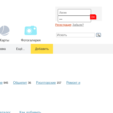
Регистрация
Забыли?
Карты
Фотогалерея
авка
Ещё...
Добавить
ые
Общепит
Риэлторские
Ремонт и
945
36
157
аталог
Как добавить