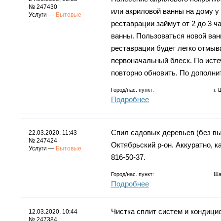
№ 247430
или акриловой ванны на дому у 
Услуги —
Бытовые
реставрации займут от 2 до 3 ч
ванны. Пользоваться новой ван
реставрации будет легко отмыв
первоначальный блеск. По исте
повторно обновить. По дополни
Город/нас. пункт:
г.
Подробнее
Спил садовых деревьев (без выш
22.03.2020, 11:43
№ 247424
Октябрьский р-он. Аккуратно, ка
Услуги —
Бытовые
816-50-37.
Город/нас. пункт:
Ша
Подробнее
Чистка сплит систем и кондицио
12.03.2020, 10:44
№ 247384