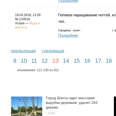
Подробнее
Гелевое наращивание ногтей, ко
19.03.2016, 13:28
№ 133516
тел.
Услуги —
Мода и
красота
Город/нас. пункт:
г.
Подробнее
предыдущая
следующая
9
10
11
12
13
14
15
16
17
18
объявления: 121-130 из 451
Город Шахты ждет массовая
вырубка деревьев: удалят 243
дерева
+1084