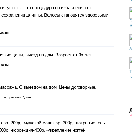
и густоты- это процедура по избавлению от
и сохранении длинны. Волосы становятся здоровыми
Э
Шахты
А
зкие цены, выезд на дом. Возраст от 3х лет.
Шахты
Т
К
массажа. С выездом на дом. Цены договорные.
хты, Красный Сулин
Д
В
юр- 200р, -мужской маникюр- 300р, -покрытие гель-
500р, -коррекция-400р, -укрепление ногтей