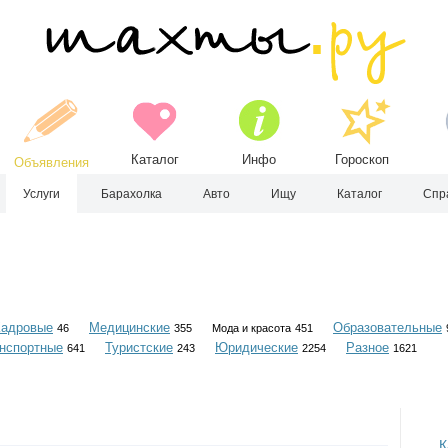
Каталог
Инфо
Гороскоп
Объявления
Услуги
Барахолка
Авто
Ищу
Каталог
Спр
Кадровые
Медицинские
Образовательные
46
355
Мода и красота
451
нспортные
Туристские
Юридические
Разное
641
243
2254
1621
К