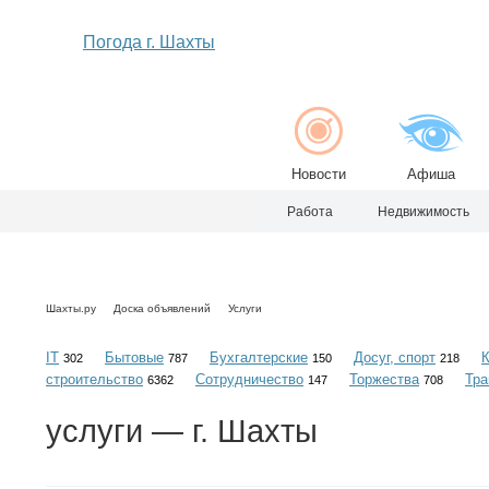
Погода г. Шахты
Новости
Афиша
Работа
Недвижимость
Шахты.ру
Доска объявлений
Услуги
IT
Бытовые
Бухгалтерские
Досуг, спорт
302
787
150
218
строительство
Сотрудничество
Торжества
Тра
6362
147
708
услуги
— г. Шахты