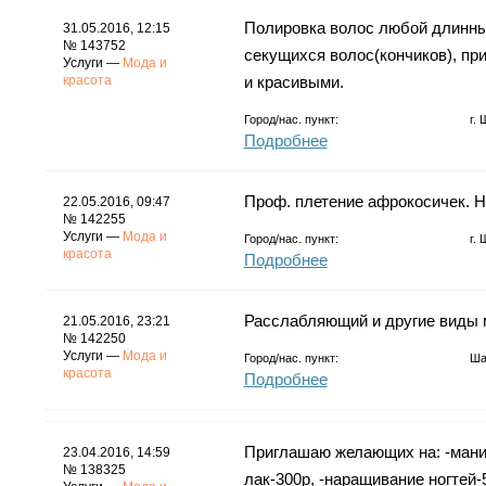
Полировка волос любой длинны 
31.05.2016, 12:15
№ 143752
секущихся волос(кончиков), пр
Услуги —
Мода и
красота
и красивыми.
Город/нас. пункт:
г.
Подробнее
Проф. плетение афрокосичек. Ни
22.05.2016, 09:47
№ 142255
Услуги —
Мода и
Город/нас. пункт:
г.
красота
Подробнее
Расслабляющий и другие виды 
21.05.2016, 23:21
№ 142250
Услуги —
Мода и
Город/нас. пункт:
Ша
красота
Подробнее
Приглашаю желающих на: -маник
23.04.2016, 14:59
№ 138325
лак-300р, -наращивание ногтей-