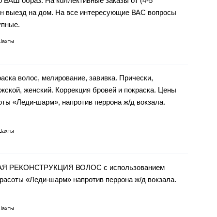
ВАШ образ. На коллективные заказы от (4-5
 выезд на дом. На все интересующие ВАС вопросы
упные.
Шахты
аска волос, мелирование, завивка. Прически,
жской, женский. Коррекция бровей и покраска. Цены
оты «Леди-шарм», напротив перрона ж/д вокзала.
Шахты
ЬНАЯ РЕКОНСТРУКЦИЯ ВОЛОС с использованием
расоты «Леди-шарм» напротив перрона ж/д вокзала.
Шахты