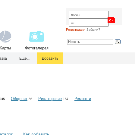
Регистрация
Забыли?
Карты
Фотогалерея
авка
Ещё...
Добавить
Общепит
Риэлторские
Ремонт и
945
36
157
аталог
Как добавить