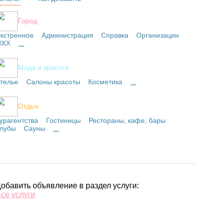
Город
кстренное
Администрация
Справка
Организации
ЖКХ
...
Мода и красота
телье
Салоны красоты
Косметика
...
Отдых
урагентства
Гостиницы
Рестораны, кафе, бары
лубы
Сауны
...
обавить объявление в раздел услуги:
се услуги