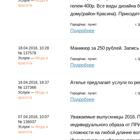
Услуги —
Мода и
красота
гелем-400р. Все виды дизайна 
дому(район Красина). Приходите
Город/нас. пункт:
г.
Подробнее
Маникюр за 250 рублей. Запись 
18.04.2016, 10:28
№ 137578
Услуги —
Мода и
Город/нас. пункт:
г.
красота
Подробнее
Ателье предлагает услуги по ре
16.04.2016, 18:37
№ 137366
Услуги —
Мода и
Город/нас. пункт:
г.
красота
Подробнее
Уважаемые выпускницы 2016. П
07.04.2016, 10:07
№ 136037
индивидуального образа от П
Услуги —
Мода и
красота
сложности на любой длинне вол