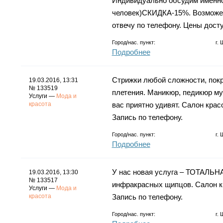
Индивидуально обсудим именно 
человек)СКИДКА-15%. Возможен
отвечу по телефону. Цены дост
Город/нас. пункт:
г.
Подробнее
Стрижки любой сложности, покр
19.03.2016, 13:31
№ 133519
плетения. Маникюр, педикюр му
Услуги —
Мода и
красота
вас приятно удивят. Салон крас
Запись по телефону.
Город/нас. пункт:
г.
Подробнее
У нас новая услуга – ТОТАЛ
19.03.2016, 13:30
№ 133517
инфракрасных щипцов. Салон к
Услуги —
Мода и
красота
Запись по телефону.
Город/нас. пункт:
г.