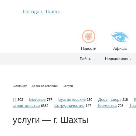
Погода г. Шахты
Новости
Афиша
Работа
Недвижимость
Шахты.ру
Доска объявлений
Услуги
IT
Бытовые
Бухгалтерские
Досуг, спорт
302
787
150
218
строительство
Сотрудничество
Торжества
Тра
6362
147
708
услуги
— г. Шахты