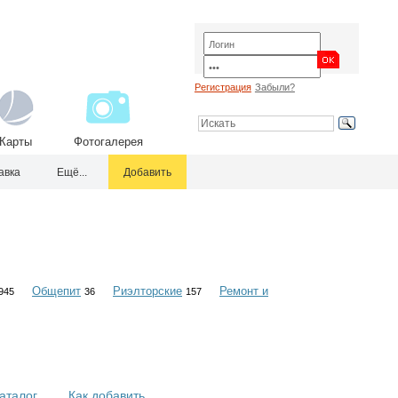
Регистрация
Забыли?
Карты
Фотогалерея
авка
Ещё...
Добавить
Общепит
Риэлторские
Ремонт и
945
36
157
аталог
Как добавить