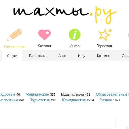
Каталог
Инфо
Гороскоп
Объявления
Услуги
Барахолка
Авто
Ищу
Каталог
Спр
Кадровые
Медицинские
Образовательные
46
355
Мода и красота
451
нспортные
Туристские
Юридические
Разное
641
243
2254
1621
К