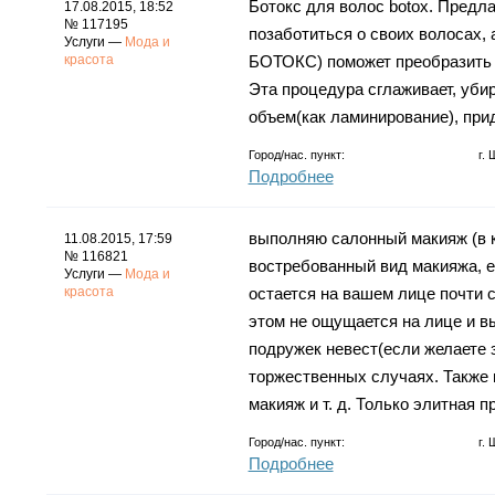
Ботокс для волос botox. Предла
17.08.2015, 18:52
№ 117195
позаботиться о своих волосах,
Услуги —
Мода и
красота
БОТОКС) поможет преобразить 
Эта процедура сглаживает, убир
объем(как ламинирование), при
Город/нас. пункт:
г.
Подробнее
выполняю салонный макияж (в к
11.08.2015, 17:59
№ 116821
востребованный вид макияжа, ед
Услуги —
Мода и
красота
остается на вашем лице почти с
этом не ощущается на лице и вы
подружек невест(если желаете 
торжественных случаях. Также 
макияж и т. д. Только элитная п
Город/нас. пункт:
г.
Подробнее