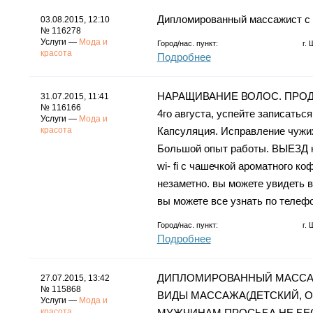
Дипломированный массажист с 
03.08.2015, 12:10
№ 116278
Услуги —
Мода и
Город/нас. пункт:
г.
красота
Подробнее
НАРАЩИВАНИЕ ВОЛОС. ПРОДАЖ
31.07.2015, 11:41
№ 116166
4го августа, успейте записатьс
Услуги —
Мода и
красота
Капсуляция. Исправление чужи
Большой опыт работы. ВЫЕЗД к 
wi- fi с чашечкой ароматного к
незаметно. вы можете увидеть 
вы можете все узнать по телефо
Город/нас. пункт:
г.
Подробнее
ДИПЛОМИРОВАННЫЙ МАССАЖ
27.07.2015, 13:42
№ 115868
ВИДЫ МАССАЖА(ДЕТСКИЙ, 
Услуги —
Мода и
красота
МУЖЧИНАМ ПРОСЬБА НЕ БЕ