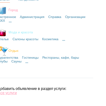
Город
кстренное
Администрация
Справка
Организации
ЖКХ
...
Мода и красота
телье
Салоны красоты
Косметика
...
Отдых
урагентства
Гостиницы
Рестораны, кафе, бары
лубы
Сауны
...
обавить объявление в раздел услуги:
се услуги