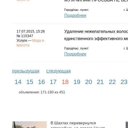
Город/нас. пункт:
г.
Подробнее
Удаление нежелательных волос
17.07.2015, 15:26
№ 115347
единственного эффективного ме
Услуги —
Мода и
красота
Город/нас. пункт:
г.
Подробнее
предыдущая
следующая
14
15
16
17
18
19
20
21
22
23
объявления: 171-180 из 451
В Шахтах перевернулся