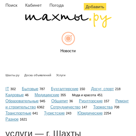
Поиск
Кабинет
Погода
Добавить
Новости
Шахты.ру
Доска объявлений
Услуги
Афиша
IT
Бытовые
Бухгалтерские
Досуг, спорт
302
787
150
218
Кадровые
Медицинские
46
355
Мода и красота
451
Образовательные
Общепит
Риэлторские
Ремонт
945
36
157
и строительство
Сотрудничество
Торжества
6362
147
708
Объявления
Транспортные
Туристские
Юридические
641
243
2254
Разное
1621
услуги
— г. Шахты