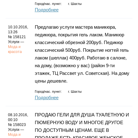
Город/нас. пункт:
г.
Шахты
Подробнее
Предлагаю услуги мастера маникюра,
10.10.2016,
13:26
педикюра, покрытия гель лаком. Маникюр
№ 158121
Услуги —
классический обрезной 200руб. Педикюр
Мода и
классический 500руб. Покрытие ногтей гель
красота
лаком (шеллак) 400руб. Работаю в салоне,
на дому, (возможно у вас) (район 9-ти
этажек, ТЦ Рассвет ул. Советская). На дому
цены дешевле.
Город/нас. пункт:
г.
Шахты
Подробнее
ПРОДАЮ ГЕЛИ ДЛЯ ДУША ТУАЛЕТНУЮ И
08.10.2016,
00:10
ПЮМЕРНУЮ ВОДУ И МНОГОЕ ДРУГОЕ
№ 158023
Услуги —
ПО ДОСТУПНЫМ ЦЕНАМ. ЕЩЕ В
Мода и
ПРОДАЖЕ ЕСТЬ КРАСИВОЕ ЖЕНСКОЕ