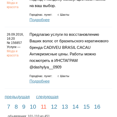
Мода и
на ваш выбор.
красота
Город/нас. пункт:
г.
Шахты
Подробнее
Предлагаю услуги по восстановлению
26.09.2016,
16:20
Ваших волос от бразильского кератинового
№ 156857
Услуги —
бренда CADIVEU BRASIL CACAU
Мода и
Антикризисные цены. Работы можно
красота
посмотреть в ИНСТАГРАМ
@dashylya__0909
Город/нас. пункт:
г.
Шахты
Подробнее
предыдущая
следующая
7
8
9
10
11
12
13
14
15
16
объявления: 101-110 из 451