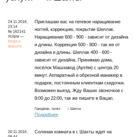
Каталог
Приглашаю вас на гелевое наращивание
24.11.2016,
23:14
ногтей, коррекцию, покрытие Шеллак.
Инфо
№ 162141
Услуги —
Наращивание 600 - 900 - зависит от дизайна
Мода и
и длины. Коррекция 500 - 800 - так же от
красота
дизайна и длины. Шеллак 400 - 600 -
зависит от дизайна. Принимаю дома,
Гороскоп
посёлок Машзавод (Артём) с центра 20
минут. Аппаратный и обрезной маникюр в
подарок, постоянным клиенткам скидочки.
Карты
Возможен выезд. Жду Ваших звоночков с
8:00 до 22:00, так же пишите в Вацап.
Город/нас. пункт:
г.
Шахты
Подробнее
Фотогалерея
Соляная комната в г. Шахты ждет на
20.11.2016,
08:44