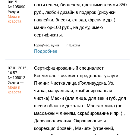
00:15
ногти гелем, биогелем, цветными гелями-350
№ 105090
Услуги —
руб., любой дизайн в подарок (рисунки,
Мода и
наклейки, блески, слюда, френч и др. ),
красота
маникюр-100 руб., на дому, имею
сертификаты.
Город/нас. пункт:
г.
Шахты
Подробнее
Сертифицированный специалист
07.01.2015,
16:57
Косметолог-визажист предлагает услуги ,
№ 105012
Услуги —
Пилинг, Чистка лица (Голливудска, Уз.
Мода и
читка, мануальная, комбинированная
красота
чистка):Маски (для лица, для век и губ, для
шеи и области декальте, Массаж лица (по
массажным линиям, скрабирование и пр. ) ,
Дарсанвализация, Окрашивание и
коррекция бровей , Макияж (утренний,