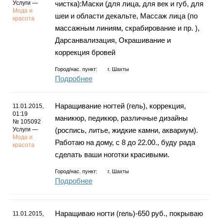
Услуги —
чистка):Маски (для лица, для век и губ, для
Мода и
шеи и области декальте, Массаж лица (по
красота
массажным линиям, скрабирование и пр. ),
Дарсанвализация, Окрашивание и
коррекция бровей
Город/нас. пункт:
г.
Шахты
Подробнее
Наращивание ногтей (гель), коррекция,
11.01.2015,
01:19
маникюр, педикюр, различные дизайны
№ 105092
Услуги —
(роспись, литье, жидкие камни, аквариум).
Мода и
Работаю на дому, с 8 до 22.00., буду рада
красота
сделать ваши ноготки красивыми.
Город/нас. пункт:
г.
Шахты
Подробнее
Наращиваю ногти (гель)-650 руб., покрываю
11.01.2015,