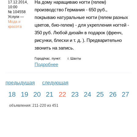
На дому наращиваю ногти (гелем)
17.12.2014,
10:00
производство Германия - 650 руб.,
№ 104558
Услуги —
покрываю натуральные ногти (гелем разных
Мода и
цветов, био-гелем) - для укрепления ногтей -
красота
350 руб. Любой дизайн в подарок (френч,
рисунки, блески и т. д. ). Предварительно
звонить на запись.
Город/нас. пункт:
г.
Шахты
Подробнее
предыдущая
следующая
18
19
20
21
22
23
24
25
26
27
объявления: 211-220 из 451