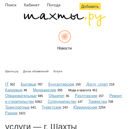
Поиск
Кабинет
Погода
Добавить
Новости
Шахты.ру
Доска объявлений
Услуги
Афиша
IT
Бытовые
Бухгалтерские
Досуг, спорт
302
787
150
218
Кадровые
Медицинские
46
355
Мода и красота
451
Образовательные
Общепит
Риэлторские
Ремонт
945
36
157
и строительство
Сотрудничество
Торжества
6362
147
708
Объявления
Транспортные
Туристские
Юридические
641
243
2254
Разное
1621
услуги
— г. Шахты