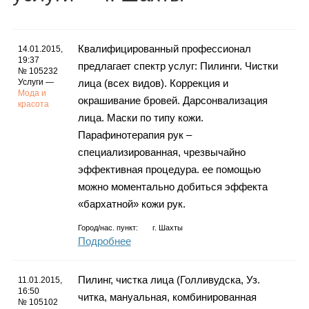
Каталог
Квалифицированный профессионал
14.01.2015,
19:37
предлагает спектр услуг: Пилинги. Чистки
Инфо
№ 105232
Услуги —
лица (всех видов). Коррекция и
Мода и
окрашивание бровей. Дарсонвализация
красота
лица. Маски по типу кожи.
Парафинотерапия рук –
Гороскоп
специализированная, чрезвычайно
эффективная процедура. ее помощью
можно моментально добиться эффекта
Карты
«бархатной» кожи рук.
Город/нас. пункт:
г.
Шахты
Подробнее
Фотогалерея
Пилинг, чистка лица (Голливудска, Уз.
11.01.2015,
16:50
читка, мануальная, комбинированная
№ 105102