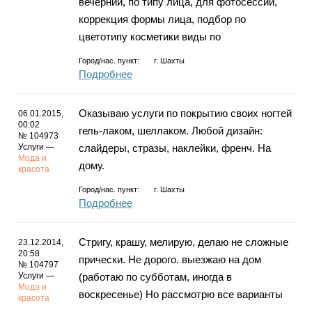
вечерний, по типу лица, для фотосессий,
коррекция формы лица, подбор по
цветотипу косметики виды по
Город/нас. пункт:
г.
Шахты
Подробнее
Оказываю услуги по покрытию своих ногтей
06.01.2015,
00:02
гель-лаком, шеллаком. Любой дизайн:
№ 104973
Услуги —
слайдеры, стразы, наклейки, френч. На
Мода и
дому.
красота
Город/нас. пункт:
г.
Шахты
Подробнее
Стригу, крашу, мелирую, делаю не сложные
23.12.2014,
20:58
прически. Не дорого. выезжаю на дом
№ 104797
Услуги —
(работаю по субботам, иногда в
Мода и
воскресенье) Но рассмотрю все варианты
красота