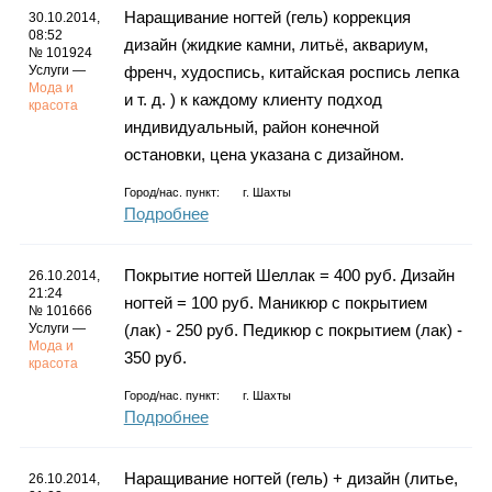
Наращивание ногтей (гель) коррекция
30.10.2014,
08:52
дизайн (жидкие камни, литьё, аквариум,
№ 101924
Услуги —
френч, худоспись, китайская роспись лепка
Мода и
и т. д. ) к каждому клиенту подход
красота
индивидуальный, район конечной
остановки, цена указана с дизайном.
Город/нас. пункт:
г.
Шахты
Подробнее
Покрытие ногтей Шеллак = 400 руб. Дизайн
26.10.2014,
21:24
ногтей = 100 руб. Маникюр с покрытием
№ 101666
Услуги —
(лак) - 250 руб. Педикюр с покрытием (лак) -
Мода и
350 руб.
красота
Город/нас. пункт:
г.
Шахты
Подробнее
Наращивание ногтей (гель) + дизайн (литье,
26.10.2014,