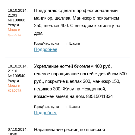
Предлагаю сделать профессиональный
16.10.2014,
21:03
маникюр, шеллак. Маникюр с покрытием
№ 100868
Услуги —
250, шеллак 400. С выездом к клиенту на
Мода и
дом.
красота
Город/нас. пункт:
г.
Шахты
Подробнее
Укрепление ногтей биогелем 400 руб,
10.10.2014,
21:10
гелевое наращивание ногтей с дизайном 500
№ 100540
Услуги —
руб., покрытие шеллак 300, маникюр 150,
Мода и
педикюр 300. Живу на Нежданной,
красота
возможен выезд на дом. 89515041334
Город/нас. пункт:
г.
Шахты
Подробнее
Наращивание ресниц по японской
07.10.2014,
18:40