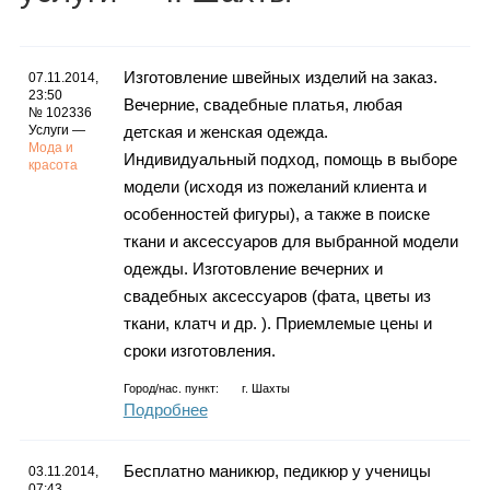
Каталог
Изготовление швейных изделий на заказ.
07.11.2014,
23:50
Вечерние, свадебные платья, любая
Инфо
№ 102336
Услуги —
детская и женская одежда.
Мода и
Индивидуальный подход, помощь в выборе
красота
модели (исходя из пожеланий клиента и
особенностей фигуры), а также в поиске
Гороскоп
ткани и аксессуаров для выбранной модели
одежды. Изготовление вечерних и
свадебных аксессуаров (фата, цветы из
Карты
ткани, клатч и др. ). Приемлемые цены и
сроки изготовления.
Город/нас. пункт:
г.
Шахты
Подробнее
Фотогалерея
Бесплатно маникюр, педикюр у ученицы
03.11.2014,
07:43