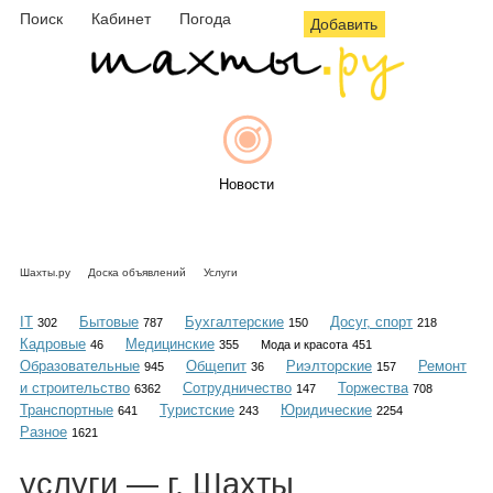
Поиск
Кабинет
Погода
Добавить
Новости
Шахты.ру
Доска объявлений
Услуги
Афиша
IT
Бытовые
Бухгалтерские
Досуг, спорт
302
787
150
218
Кадровые
Медицинские
46
355
Мода и красота
451
Образовательные
Общепит
Риэлторские
Ремонт
945
36
157
и строительство
Сотрудничество
Торжества
6362
147
708
Объявления
Транспортные
Туристские
Юридические
641
243
2254
Разное
1621
услуги
— г. Шахты