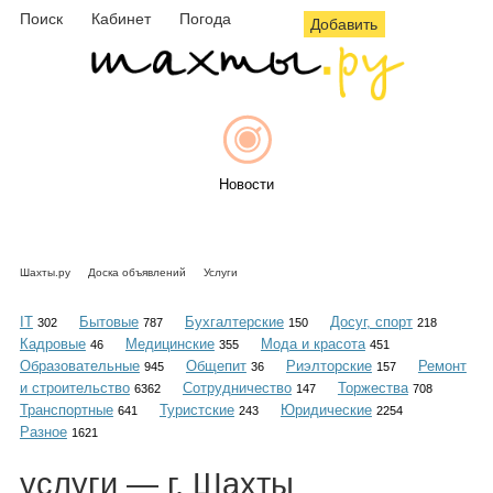
Поиск
Кабинет
Погода
Добавить
Новости
Шахты.ру
Доска объявлений
Услуги
Афиша
IT
Бытовые
Бухгалтерские
Досуг, спорт
302
787
150
218
Кадровые
Медицинские
Мода и красота
46
355
451
Образовательные
Общепит
Риэлторские
Ремонт
945
36
157
и строительство
Сотрудничество
Торжества
6362
147
708
Объявления
Транспортные
Туристские
Юридические
641
243
2254
Разное
1621
услуги
— г. Шахты