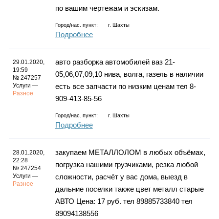
по вашим чертежам и эскизам.
Город/нас. пункт:
г.
Шахты
Подробнее
авто разборка автомобилей ваз 21-
29.01.2020,
19:59
05,06,07,09,10 нива, волга, газель в наличии
№ 247257
Услуги —
есть все запчасти по низким ценам тел 8-
Разное
909-413-85-56
Город/нас. пункт:
г.
Шахты
Подробнее
закупаем МЕТАЛЛОЛОМ в любых объёмах,
28.01.2020,
22:28
погрузка нашими грузчиками, резка любой
№ 247254
Услуги —
сложности, расчёт у вас дома, выезд в
Разное
дальние поселки также цвет металл старые
АВТО Цена: 17 руб. тел 89885733840 тел
89094138556