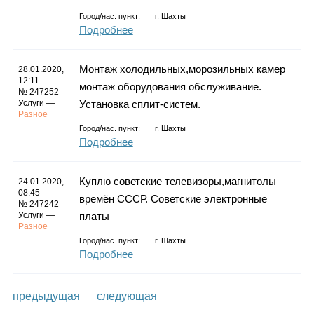
Город/нас. пункт:
г.
Шахты
Подробнее
Монтаж холодильных,морозильных камер
28.01.2020,
12:11
монтаж оборудования обслуживание.
№ 247252
Услуги —
Установка сплит-систем.
Разное
Город/нас. пункт:
г.
Шахты
Подробнее
Куплю советские телевизоры,магнитолы
24.01.2020,
08:45
времён СССР. Советские электронные
№ 247242
Услуги —
платы
Разное
Город/нас. пункт:
г.
Шахты
Подробнее
предыдущая
следующая