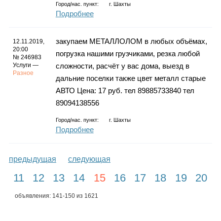
Город/нас. пункт:
г.
Шахты
Подробнее
закупаем МЕТАЛЛОЛОМ в любых объёмах,
12.11.2019,
20:00
погрузка нашими грузчиками, резка любой
№ 246983
Услуги —
сложности, расчёт у вас дома, выезд в
Разное
дальние поселки также цвет металл старые
АВТО Цена: 17 руб. тел 89885733840 тел
89094138556
Город/нас. пункт:
г.
Шахты
Подробнее
предыдущая
следующая
11
12
13
14
15
16
17
18
19
20
объявления: 141-150 из 1621