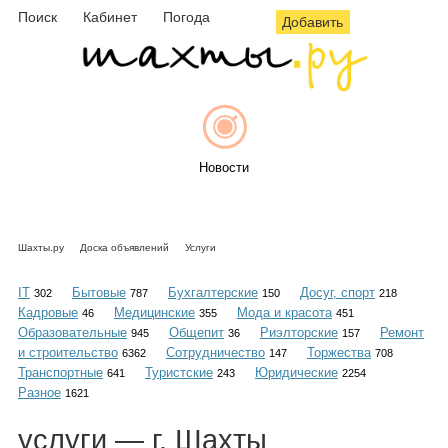
Поиск
Кабинет
Погода
Добавить
Новости
Шахты.ру
Доска объявлений
Услуги
Афиша
IT
Бытовые
Бухгалтерские
Досуг, спорт
302
787
150
218
Кадровые
Медицинские
Мода и красота
46
355
451
Образовательные
Общепит
Риэлторские
Ремонт
945
36
157
и строительство
Сотрудничество
Торжества
6362
147
708
Объявления
Транспортные
Туристские
Юридические
641
243
2254
Разное
1621
услуги
— г. Шахты