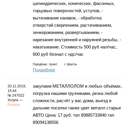
цилиндрических, конических, фасонных,
торцовых поверхностей, уступов, -
вытачивание канавок, - обработка
отверстий сверлением, растачиванием,
зенкерованием, развертыванием, -
нарезание внутренней и наружней резьбы, -
накатывание. Стоимость 500 руб нал/час,
600 руб безнал с ндс/час
Город/нас. пункт:
г.
Шахты
Подробнее
закупаем МЕТАЛЛОЛОМ в любых объёмах,
20.11.2019,
15:44
погрузка нашими грузчиками, резка любой
№ 247022
Услуги —
сложности, расчёт у вас дома, выезд в
Разное
дальние поселки также цвет металл старые
АВТО Цена: 17 руб. тел 89885733840 тел
89094138556