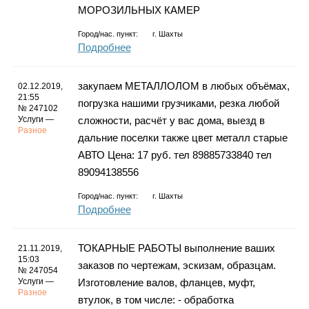
МОРОЗИЛЬНЫХ КАМЕР
Город/нас. пункт:
г.
Шахты
Подробнее
закупаем МЕТАЛЛОЛОМ в любых объёмах,
02.12.2019,
21:55
погрузка нашими грузчиками, резка любой
№ 247102
Услуги —
сложности, расчёт у вас дома, выезд в
Разное
дальние поселки также цвет металл старые
АВТО Цена: 17 руб. тел 89885733840 тел
89094138556
Город/нас. пункт:
г.
Шахты
Подробнее
ТОКАРНЫЕ РАБОТЫ выполнение ваших
21.11.2019,
15:03
заказов по чертежам, эскизам, образцам.
№ 247054
Услуги —
Изготовление валов, фланцев, муфт,
Разное
втулок, в том числе: - обработка