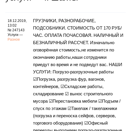
Каталог
ГPУЗЧИKИ, РАЗНOРАБОЧИE,
18.12.2019,
13:02
ПOДСОБНИKИ. СТОИМОСТЬ ОТ 170 РУБ/
Инфо
№ 247143
Услуги —
ЧАС. ОПЛАТА ПОЧАСОВАЯ. НАЛИЧНЫЙ И
Разное
БЕЗНАЛИЧНЫЙ РАССЧЕТ. Изначально
оговорённая стоимость,не изменится по
окончанию работы,наши сотрудники
Гороскоп
приедут во время и не подведут вас. НАШИ
УСЛУГИ: Погрузо-разгрузочные работы
☑Погрузка, разгрузка фур, вагонов,
Карты
контейнеров, ☑Складские работы,
складирование ☑ вынос строительного
мусора ☑Перестановка мебели ☑Подъем /
спуск по этажам ☑Такелаж / такелажники
Фотогалерея
(погрузка и переноска сейфов, серверов,
торгового оборудования) ☑Офисный
переезды выполняем погрузо-разгрузочные