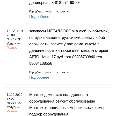
договорная. 8-918-574-69-29.
Город/нас. пункт:
г.
Шахты
Подробнее
закупаем МЕТАЛЛОЛОМ в любых объёмах,
12.12.2019,
23:00
погрузка нашими грузчиками, резка любой
№ 247131
Услуги —
сложности, расчёт у вас дома, выезд в
Разное
дальние поселки также цвет металл старые
АВТО Цена: 17 руб. тел 89885733840 тел
89094138556
Город/нас. пункт:
г.
Шахты
Подробнее
Монтаж демонтаж холодильного
11.12.2019,
15:27
оборудования ремонт обслуживание
№ 247127
Услуги —
Монтаж холодильных морозильных камер
Разное
подбор оборудования.