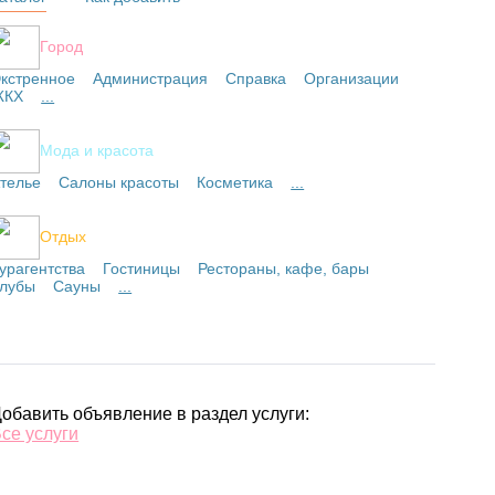
Город
кстренное
Администрация
Справка
Организации
ЖКХ
...
Мода и красота
телье
Салоны красоты
Косметика
...
Отдых
урагентства
Гостиницы
Рестораны, кафе, бары
лубы
Сауны
...
обавить объявление в раздел услуги:
се услуги