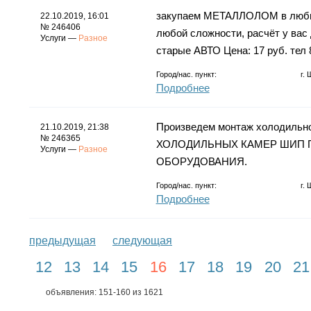
закупаем МЕТАЛЛОЛОМ в любых 
22.10.2019, 16:01
№ 246406
любой сложности, расчёт у вас
Услуги —
Разное
старые АВТО Цена: 17 руб. тел
Город/нас. пункт:
г.
Подробнее
Произведем монтаж холодильн
21.10.2019, 21:38
№ 246365
ХОЛОДИЛЬНЫХ КАМЕР ШИП 
Услуги —
Разное
ОБОРУДОВАНИЯ.
Город/нас. пункт:
г.
Подробнее
предыдущая
следующая
12
13
14
15
16
17
18
19
20
21
объявления: 151-160 из 1621