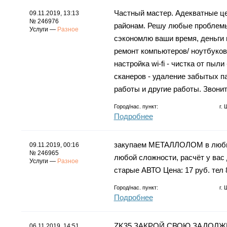
Частный мастер. Адекватные це
09.11.2019, 13:13
№ 246976
районам. Решу любые проблемы
Услуги —
Разное
сэкономлю ваши время, деньги и
ремонт компьютеров/ ноутбуков
настройка wi-fi - чистка от пыл
сканеров - удаление забытых п
работы и другие работы. Звони
Город/нас. пункт:
г.
Подробнее
закупаем МЕТАЛЛОЛОМ в любых 
09.11.2019, 00:16
№ 246965
любой сложности, расчёт у вас
Услуги —
Разное
старые АВТО Цена: 17 руб. тел
Город/нас. пункт:
г.
Подробнее
ZK35 ЗАКРОЙ СВОЮ ЗАДОЛЖ
06.11.2019, 14:51