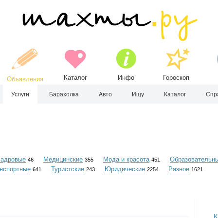
Каталог
Инфо
Гороскоп
Объявления
Услуги
Барахолка
Авто
Ищу
Каталог
Спр
Кадровые
Медицинские
Мода и красота
Образовательн
46
355
451
нспортные
Туристские
Юридические
Разное
641
243
2254
1621
К