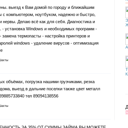
ны. выезд к Вам домой по городу и ближайшим
 с компьютером, ноутбуком, надежно и быстро,
Э
 нервы. Делаю всё как для себя. Диагностика и
. - установка Windows и необходимых программ -
и - замена термопасты - настройка принтеров и
аролей windows - удаление вирусов - оптимизация
А
те
Шахты
Т
К
объёмах, погрузка нашими грузчиками, резка
 дома, выезд в дальние поселки также цвет металл
 89885733840 тел 89094138556
Шахты
Д
В
ЕННОСТЬ ЗА 35% ОТ СУММЫ ЗАЙМА ВЫ МОЖЕТЕ