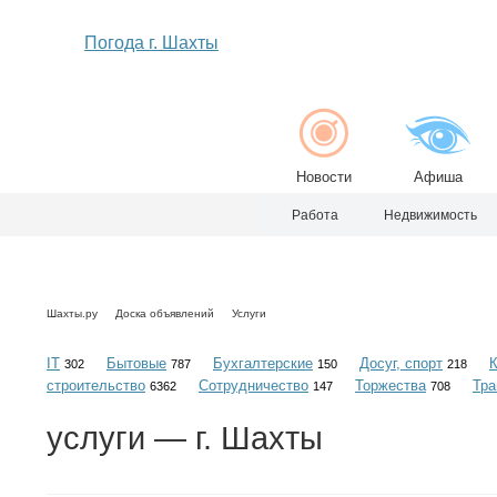
Погода г. Шахты
Новости
Афиша
Работа
Недвижимость
Шахты.ру
Доска объявлений
Услуги
IT
Бытовые
Бухгалтерские
Досуг, спорт
302
787
150
218
строительство
Сотрудничество
Торжества
Тра
6362
147
708
услуги
— г. Шахты