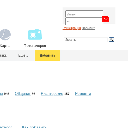
Регистрация
Забыли?
Карты
Фотогалерея
авка
Ещё...
Добавить
ые
Общепит
Риэлторские
Ремонт и
945
36
157
аталог
Как добавить