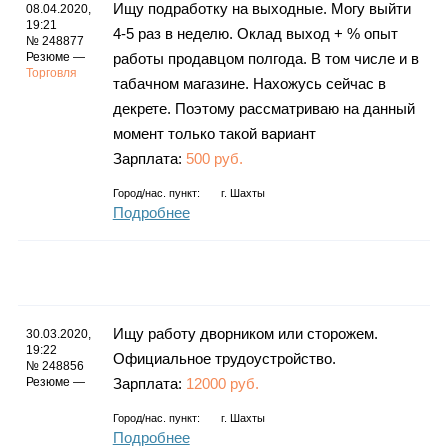
Ищу подработку на выходные. Могу выйти
08.04.2020,
19:21
4-5 раз в неделю. Оклад выход + % опыт
№ 248877
Резюме —
работы продавцом полгода. В том числе и в
Торговля
табачном магазине. Нахожусь сейчас в
декрете. Поэтому рассматриваю на данный
момент только такой вариант
Зарплата:
500 руб.
Город/нас. пункт:
г.
Шахты
Подробнее
Ищу работу дворником или сторожем.
30.03.2020,
19:22
Официальное трудоустройство.
№ 248856
Резюме —
Зарплата:
12000 руб.
Город/нас. пункт:
г.
Шахты
Подробнее