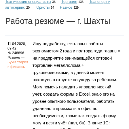
Технические специалисты
Торговля
Транспорт и
Каталог
36
136
автосервис
Юристы
Разное
20
54
329
Работа
резюме
— г. Шахты
Инфо
Ищу подработку, есть опыт работы
11.04.2020,
09:42
экономистом 2 года и полтора года главным
№ 248896
Гороскоп
Резюме —
на предприятие занимающейся оптовой
Бухгалтерия
торговлей металлолома +
и финансы
грузоперевозками, в данный момент
нахожусь в отпуске по уходу за ребёнком.
Карты
Могу помочь наладить управленческий
учёт, создать формы в Excel, знаю его на
уровне опытного пользователя, работать
удаленно и приезжать в офис по
Фотогалерея
необходимости, кроме как создать форму,
могу и везти учёт (нал, бн). Знание 1С: