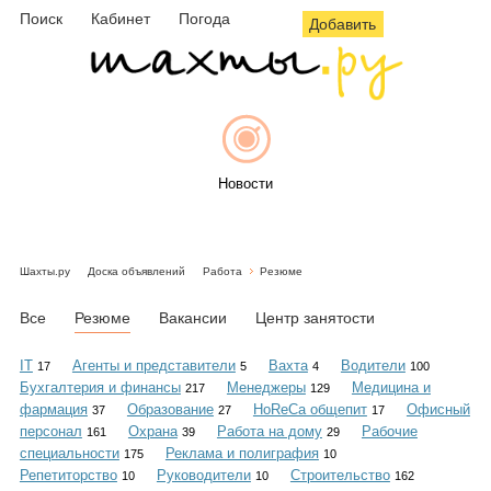
Поиск
Кабинет
Погода
Добавить
Новости
Шахты.ру
Доска объявлений
Работа
Резюме
Афиша
Все
Резюме
Вакансии
Центр занятости
IT
Агенты и представители
Вахта
Водители
17
5
4
100
Бухгалтерия и финансы
Менеджеры
Медицина и
217
129
Объявления
фармация
Образование
HoReCa общепит
Офисный
37
27
17
персонал
Охрана
Работа на дому
Рабочие
161
39
29
специальности
Реклама и полиграфия
175
10
Репетиторство
Руководители
Строительство
10
10
162