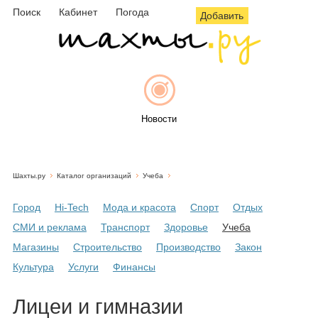
Поиск
Кабинет
Погода
Добавить
Новости
Шахты.ру
Каталог организаций
Учеба
Афиша
Город
Hi-Tech
Мода и красота
Спорт
Отдых
СМИ и реклама
Транспорт
Здоровье
Учеба
Магазины
Строительство
Производство
Закон
Объявления
Культура
Услуги
Финансы
Лицеи и гимназии