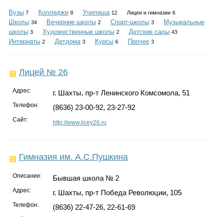
Каталог
Вузы
Колледжи
Училища
7
8
12
Лицеи и гимназии
6
Школы
Вечерние школы
Спорт-школы
Музыкальные
34
2
3
школы
Художественные школы
Детские сады
3
2
43
Интернаты
Детдома
Курсы
Прочее
2
3
6
3
Инфо
Лицей № 26
Адрес:
г. Шахты, пр-т Ленинского Комсомола, 51
Гороскоп
Телефон:
(8636) 23-00-92, 23-27-92
Сайт:
http://www.licey26.ru
Карты
Гимназия им. А.С.Пушкина
Описание:
Бывшая школа № 2
Фотогалерея
Адрес:
г. Шахты, пр-т Победа Революции, 105
Телефон:
(8636) 22-47-26, 22-61-69