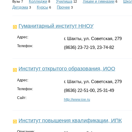
Колледжи
Училища
Лицеи и гимназии
Шко
Вузы
7
8
12
6
Детдома
Курсы
Прочее
3
6
3
Гуманитарный институт ННОУ
Адрес:
г. Шахты, ул. Советская, 279
Телефон:
(8636) 23-72-19, 23-74-82
Институт открытого образования, ИОО
Адрес:
г. Шахты, ул. Советская, 279
Телефон:
(8636) 22-51-00, 25-31-49
Сайт:
http://www.ioe.ru
Институт повышения квалификации, ИПК
Описание: