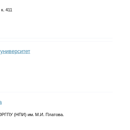
 к. 411
 университет
а
ЮРГПУ (НПИ) им. М.И. Платова.