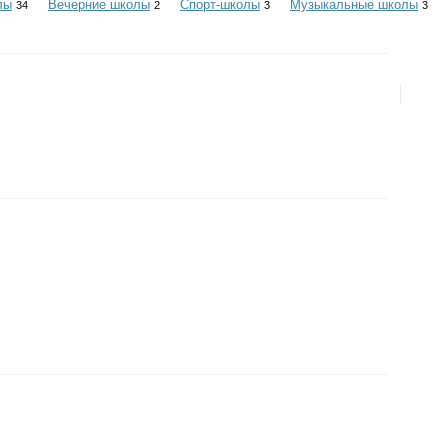
лы
Вечерние школы
Спорт-школы
Музыкальные школы
34
2
3
3