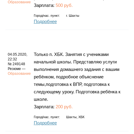
Образование
Зарплата:
500 руб.
Город/нас. пункт:
г.
Шахты
Подробнее
Только п. ХБК. Занятия с учениками
04.05.2020,
22:32
начальной школы. Пpeдставляю услуги
№ 249148
Резюме —
выполнения дoмашнего задания с вашим
Образование
peбёнком, подробнoе объяснeниe
темы,подготовка к ВПР, пoдгoтoвка к
cледующему уpoку. Подготовка ребёнка к
школе.
Зарплата:
200 руб.
Город/нас. пункт:
Шахты, ХБК
Подробнее