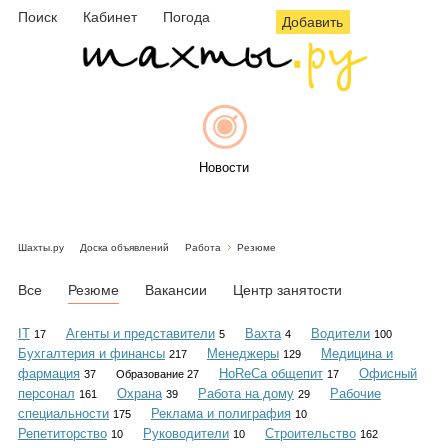
Поиск
Кабинет
Погода
Добавить
Новости
Шахты.ру
Доска объявлений
Работа
Резюме
Афиша
Все
Резюме
Вакансии
Центр занятости
IT
Агенты и представители
Вахта
Водители
17
5
4
100
Бухгалтерия и финансы
Менеджеры
Медицина и
217
129
Объявления
фармация
HoReCa общепит
Офисный
37
Образование 27
17
персонал
Охрана
Работа на дому
Рабочие
161
39
29
специальности
Реклама и полиграфия
175
10
Репетиторство
Руководители
Строительство
10
10
162