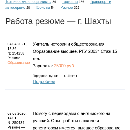
Технические специалисты
Торговля
Транспорт и
Каталог
36
136
автосервис
Юристы
Разное
20
54
329
Работа
резюме
— г. Шахты
Инфо
Учитель истории и обществознания.
04.04.2021,
13:36
Образование высшее. РГУ 2003г. Стаж 15
№ 254258
Гороскоп
Резюме —
лет.
Образование
Зарплата:
25000 руб.
Город/нас. пункт:
г.
Шахты
Подробнее
Карты
Фотогалерея
Помогу с переводами с английского на
02.08.2020,
14:01
русский. Опыт работы в школе и
№ 250434
Резюме —
репетитором имеется. высшее образование