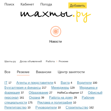
Поиск
Кабинет
Погода
Добавить
Новости
Шахты.ру
Доска объявлений
Работа
Резюме
Афиша
Все
Резюме
Вакансии
Центр занятости
IT
Агенты и представители
Вахта
Водители
17
5
4
100
Бухгалтерия и финансы
Менеджеры
Медицина и
217
129
Объявления
фармация
Образование
Офисный
37
27
HoReCa общепит 17
персонал
Охрана
Работа на дому
Рабочие
161
39
29
специальности
Реклама и полиграфия
175
10
Репетиторство
Руководители
Строительство
10
10
162