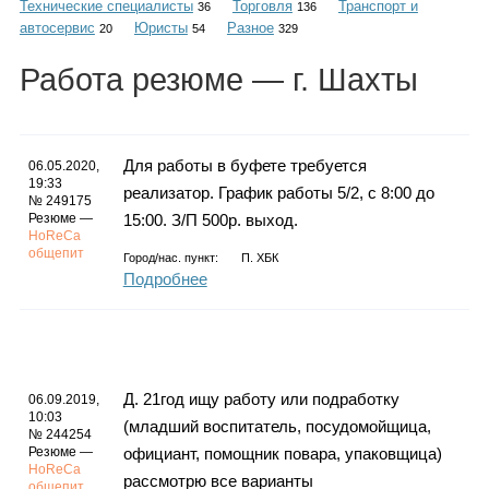
Технические специалисты
Торговля
Транспорт и
Каталог
36
136
автосервис
Юристы
Разное
20
54
329
Работа
резюме
— г. Шахты
Инфо
Для работы в буфете требуется
06.05.2020,
19:33
реализатор. График работы 5/2, с 8:00 до
№ 249175
Гороскоп
Резюме —
15:00. З/П 500р. выход.
HoReCa
общепит
Город/нас. пункт:
П. ХБК
Подробнее
Карты
Д. 21год ищу работу или подработку
06.09.2019,
10:03
Фотогалерея
(младший воспитатель, посудомойщица,
№ 244254
Резюме —
официант, помощник повара, упаковщица)
HoReCa
рассмотрю все варианты
общепит