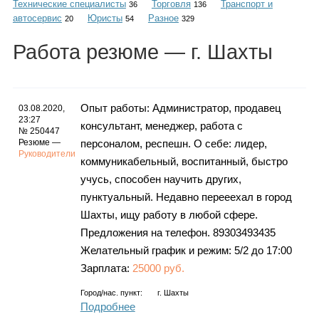
Технические специалисты
Торговля
Транспорт и
Каталог
36
136
автосервис
Юристы
Разное
20
54
329
Работа
резюме
— г. Шахты
Инфо
Опыт работы: Администратор, продавец
03.08.2020,
23:27
консультант, менеджер, работа с
№ 250447
Гороскоп
Резюме —
персоналом, респешн. О себе: лидер,
Руководители
коммуникабельный, воспитанный, быстро
учусь, способен научить других,
пунктуальный. Недавно перееехал в город
Карты
Шахты, ищу работу в любой сфере.
Предложения на телефон. 89303493435
Желательный график и режим: 5/2 до 17:00
Зарплата:
25000 руб.
Фотогалерея
Город/нас. пункт:
г.
Шахты
Подробнее