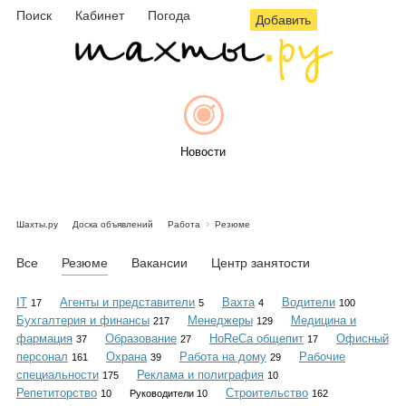
Поиск
Кабинет
Погода
Добавить
Новости
Шахты.ру
Доска объявлений
Работа
Резюме
Афиша
Все
Резюме
Вакансии
Центр занятости
IT
Агенты и представители
Вахта
Водители
17
5
4
100
Бухгалтерия и финансы
Менеджеры
Медицина и
217
129
Объявления
фармация
Образование
HoReCa общепит
Офисный
37
27
17
персонал
Охрана
Работа на дому
Рабочие
161
39
29
специальности
Реклама и полиграфия
175
10
Репетиторство
Строительство
10
Руководители 10
162