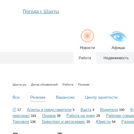
Погода г. Шахты
Новости
Афиша
Работа
Недвижимость
Шахты.ру
Доска объявлений
Работа
Резюме
Все
Резюме
Вакансии
Центр занятости
IT
Агенты и представители
Вахта
Водители
Б
17
5
4
100
персонал
Охрана
Работа на дому
Рабочие специ
161
39
29
Торговля
Транспорт и автосервис
Юристы
Разно
136
20
54