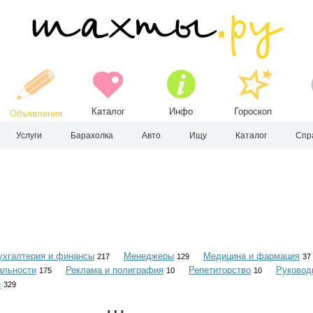
Каталог
Инфо
Гороскоп
Объявления
Услуги
Барахолка
Авто
Ищу
Каталог
Спр
ухгалтерия и финансы
Менеджеры
Медицина и фармация
217
129
37
альности
Реклама и полиграфия
Репетиторство
Руковод
175
10
10
е
329