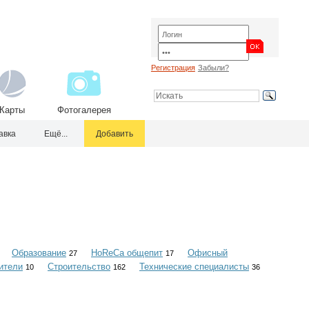
Регистрация
Забыли?
Карты
Фотогалерея
авка
Ещё...
Добавить
Образование
HoReCa общепит
Офисный
27
17
ители
Строительство
Технические специалисты
10
162
36