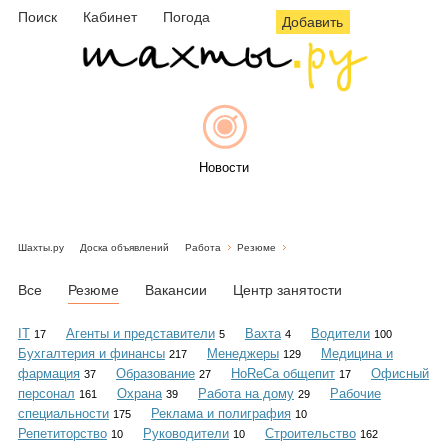
Поиск
Кабинет
Погода
Добавить
Новости
Шахты.ру
Доска объявлений
Работа
Резюме
Афиша
Все
Резюме
Вакансии
Центр занятости
IT
Агенты и представители
Вахта
Водители
17
5
4
100
Бухгалтерия и финансы
Менеджеры
Медицина и
217
129
Объявления
фармация
Образование
HoReCa общепит
Офисный
37
27
17
персонал
Охрана
Работа на дому
Рабочие
161
39
29
специальности
Реклама и полиграфия
175
10
Репетиторство
Руководители
Строительство
10
10
162