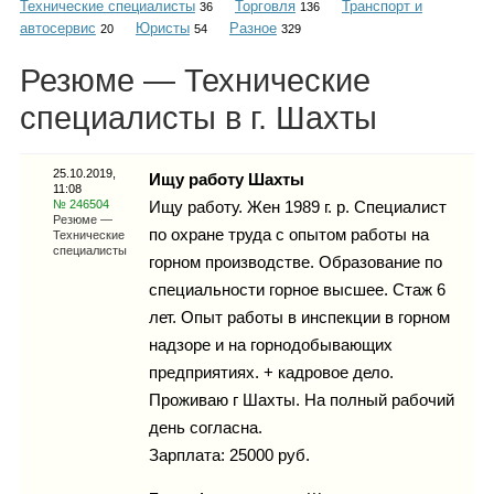
Технические специалисты
Торговля
Транспорт и
Каталог
36
136
автосервис
Юристы
Разное
20
54
329
Резюме — Технические
специалисты в г. Шахты
Инфо
25.10.2019,
Ищу работу Шахты
11:08
№ 246504
Ищу работу. Жен 1989 г. р. Специалист
Гороскоп
Резюме —
по охране труда с опытом работы на
Технические
специалисты
горном производстве. Образование по
специальности горное высшее. Стаж 6
лет. Опыт работы в инспекции в горном
Карты
надзоре и на горнодобывающих
предприятиях. + кадровое дело.
Проживаю г Шахты. На полный рабочий
день согласна.
Фотогалерея
Зарплата: 25000 руб.