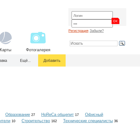
Регистрация
Забыли?
Карты
Фотогалерея
авка
Ещё...
Добавить
Образование
HoReCa общепит
Офисный
27
17
ители
Строительство
Технические специалисты
10
162
36