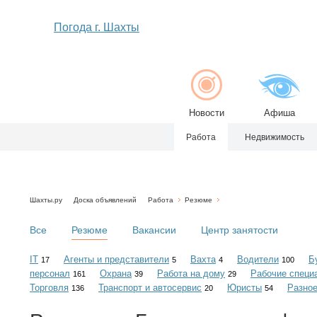
Погода г. Шахты
Новости
Афиша
Работа
Недвижимость
Шахты.ру
Доска объявлений
Работа
Резюме
Все
Резюме
Вакансии
Центр занятости
IT
Агенты и представители
Вахта
Водители
Б
17
5
4
100
персонал
Охрана
Работа на дому
Рабочие специ
161
39
29
Торговля
Транспорт и автосервис
Юристы
Разно
136
20
54