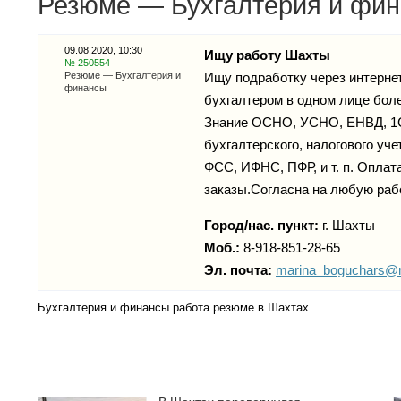
Резюме — Бухгалтерия и фин
09.08.2020, 10:30
Ищу работу Шахты
№ 250554
Резюме — Бухгалтерия и
Ищу подработку через интерне
финансы
бухгалтером в одном лице более
Знание ОСНО, УСНО, ЕНВД, 1С8
бухгалтерского, налогового уче
ФСС, ИФНС, ПФР, и т. п. Оплат
заказы.Согласна на любую раб
Город/нас. пункт:
г.
Шахты
Моб.:
8-918-851-28-65
Эл. почта:
marina_boguchars@m
Бухгалтерия и финансы работа резюме в Шахтах