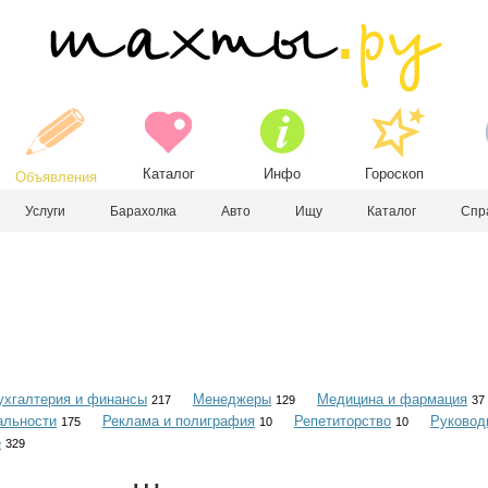
Каталог
Инфо
Гороскоп
Объявления
Услуги
Барахолка
Авто
Ищу
Каталог
Спр
ухгалтерия и финансы
Менеджеры
Медицина и фармация
217
129
37
альности
Реклама и полиграфия
Репетиторство
Руковод
175
10
10
е
329