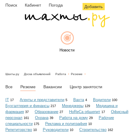
Поиск
Кабинет
Погода
Добавить
Новости
Шахты.ру
Доска объявлений
Работа
Резюме
Афиша
Все
Резюме
Вакансии
Центр занятости
IT
Агенты и представители
Вахта
Водители
17
5
4
100
Бухгалтерия и финансы
Менеджеры
Медицина и
217
129
Объявления
фармация
Образование
HoReCa общепит
Офисный
37
27
17
персонал
Охрана
Работа на дому
Рабочие
161
39
29
специальности
Реклама и полиграфия
175
10
Репетиторство
Руководители
Строительство
10
10
162