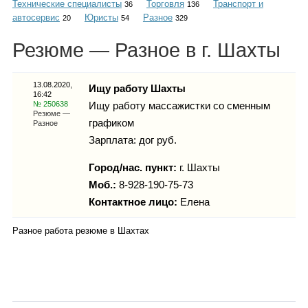
Технические специалисты
Торговля
Транспорт и
Каталог
36
136
автосервис
Юристы
Разное
20
54
329
Резюме — Разное в г. Шахты
Инфо
13.08.2020,
Ищу работу Шахты
16:42
№ 250638
Ищу работу массажистки со сменным
Резюме —
графиком
Разное
Гороскоп
Зарплата: дог руб.
Город/нас. пункт:
г.
Шахты
Моб.:
8-928-190-75-73
Контактное лицо:
Карты
Елена
Разное работа резюме в Шахтах
Фотогалерея