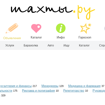
Каталог
Инфо
Гороскоп
Объявления
Услуги
Барахолка
Авто
Ищу
Каталог
Спр
ухгалтерия и финансы
Менеджеры
Медицина и фармация
217
129
37
альности
Реклама и полиграфия
Репетиторство
Руковод
175
10
10
е
329