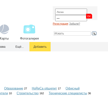
Регистрация
Забыли?
Карты
Фотогалерея
авка
Ещё...
Добавить
Образование
HoReCa общепит
Офисный
27
17
ители
Строительство
Технические специалисты
10
162
36