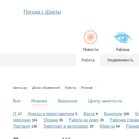
Погода г. Шахты
Новости
Афиша
Работа
Недвижимость
Шахты.ру
Доска объявлений
Работа
Резюме
Все
Резюме
Вакансии
Центр занятости
IT
Агенты и представители
Вахта
Водители
Б
17
5
4
100
персонал
Охрана
Работа на дому
Рабочие специ
161
39
29
Торговля
Транспорт и автосервис
Юристы
Разно
136
20
54