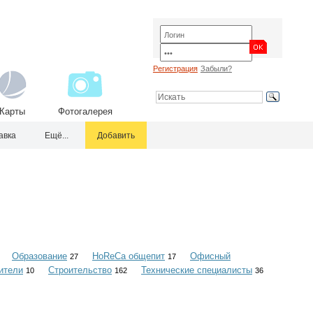
Регистрация
Забыли?
Карты
Фотогалерея
авка
Ещё...
Добавить
Образование
HoReCa общепит
Офисный
27
17
ители
Строительство
Технические специалисты
10
162
36