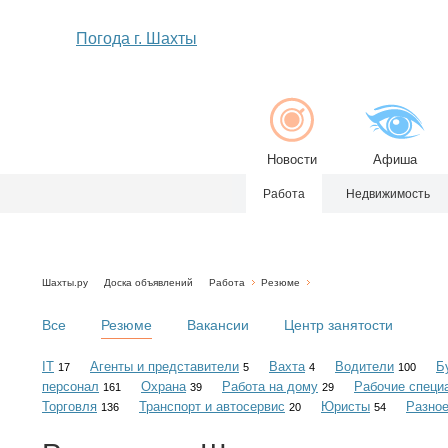
Погода г. Шахты
Новости
Афиша
Работа
Недвижимость
Шахты.ру
Доска объявлений
Работа
Резюме
Все
Резюме
Вакансии
Центр занятости
IT
Агенты и представители
Вахта
Водители
Б
17
5
4
100
персонал
Охрана
Работа на дому
Рабочие специ
161
39
29
Торговля
Транспорт и автосервис
Юристы
Разно
136
20
54