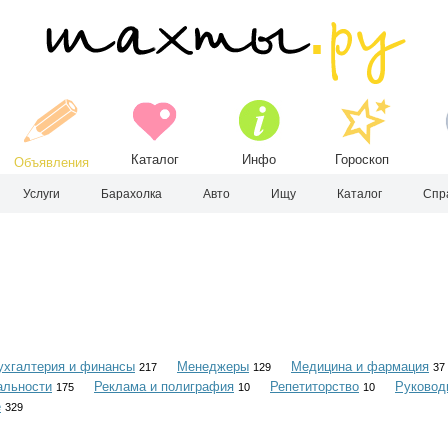
Каталог
Инфо
Гороскоп
Объявления
Услуги
Барахолка
Авто
Ищу
Каталог
Спр
ухгалтерия и финансы
Менеджеры
Медицина и фармация
217
129
37
альности
Реклама и полиграфия
Репетиторство
Руковод
175
10
10
е
329