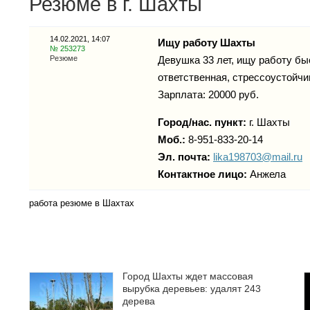
Резюме в г. Шахты
14.02.2021, 14:07
Ищу работу Шахты
№ 253273
Резюме
Девушка 33 лет, ищу работу бы
ответственная, стрессоустойчи
Зарплата: 20000 руб.
Город/нас. пункт:
г.
Шахты
Моб.:
8-951-833-20-14
Эл. почта:
lika198703@mail.ru
Контактное лицо:
Анжела
работа резюме в Шахтах
Город Шахты ждет массовая
вырубка деревьев: удалят 243
дерева