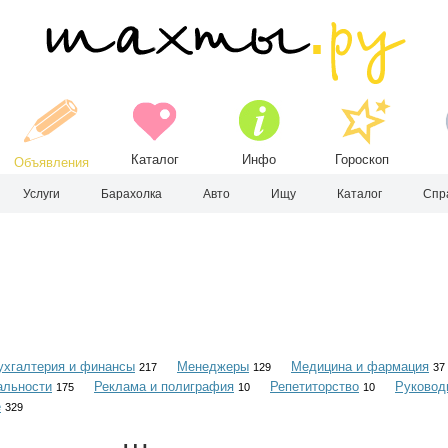
Каталог
Инфо
Гороскоп
Объявления
Услуги
Барахолка
Авто
Ищу
Каталог
Спр
ухгалтерия и финансы
Менеджеры
Медицина и фармация
217
129
37
альности
Реклама и полиграфия
Репетиторство
Руковод
175
10
10
е
329