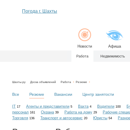
Погода г. Шахты
Новости
Афиша
Работа
Недвижимость
Шахты.ру
Доска объявлений
Работа
Резюме
Все
Резюме
Вакансии
Центр занятости
IT
Агенты и представители
Вахта
Водители
Б
17
5
4
100
персонал
Охрана
Работа на дому
Рабочие специ
161
39
29
Торговля
Транспорт и автосервис
Юристы
Разно
136
20
54