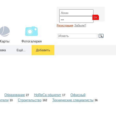
Регистрация
Забыли?
Карты
Фотогалерея
авка
Ещё...
Добавить
Образование
HoReCa общепит
Офисный
27
17
ители
Строительство
Технические специалисты
10
162
36