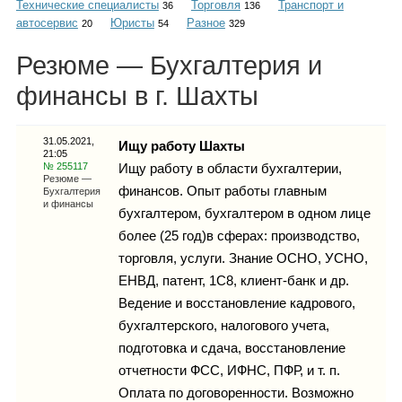
Технические специалисты
Торговля
Транспорт и
Каталог
36
136
автосервис
Юристы
Разное
20
54
329
Резюме — Бухгалтерия и
финансы в г. Шахты
Инфо
31.05.2021,
Ищу работу Шахты
21:05
№ 255117
Ищу работу в области бухгалтерии,
Гороскоп
Резюме —
финансов. Опыт работы главным
Бухгалтерия
и финансы
бухгалтером, бухгалтером в одном лице
более (25 год)в сферах: производство,
торговля, услуги. Знание ОСНО, УСНО,
Карты
ЕНВД, патент, 1С8, клиент-банк и др.
Ведение и восстановление кадрового,
бухгалтерского, налогового учета,
подготовка и сдача, восстановление
Фотогалерея
отчетности ФСС, ИФНС, ПФР, и т. п.
Оплата по договоренности. Возможно