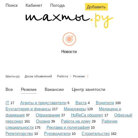
Поиск
Кабинет
Погода
Добавить
Новости
Шахты.ру
Доска объявлений
Работа
Резюме
Афиша
Все
Резюме
Вакансии
Центр занятости
IT
Агенты и представители
Вахта
Водители
17
5
4
100
Бухгалтерия и финансы
Менеджеры
Медицина и
217
129
Объявления
фармация
Образование
HoReCa общепит
Офисный
37
27
17
персонал
Охрана
Работа на дому
Рабочие
161
39
29
специальности
Реклама и полиграфия
175
10
Репетиторство
Руководители
Строительство
10
10
162