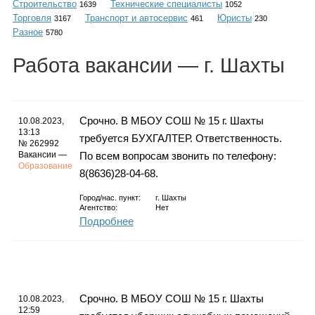
Строительство
Технические специалисты
Каталог
1639
1052
Торговля
Транспорт и автосервис
Юристы
3167
461
230
Разное
5780
Работа
вакансии
— г. Шахты
Инфо
Срочно. В МБОУ СОШ № 15 г. Шахты
10.08.2023,
13:13
требуется БУХГАЛТЕР. Ответственность.
Гороскоп
№ 262992
Вакансии —
По всем вопросам звонить по телефону:
Образование
8(8636)28-04-68.
Город/нас. пункт:
г.
Шахты
Карты
Агентство:
Нет
Подробнее
Фотогалерея
Срочно. В МБОУ СОШ № 15 г. Шахты
10.08.2023,
12:59