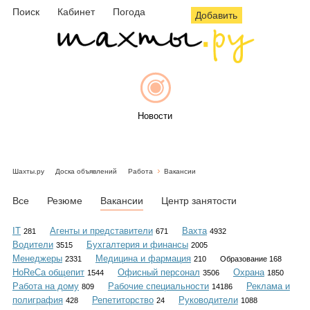
Поиск
Кабинет
Погода
Добавить
Новости
Шахты.ру
Доска объявлений
Работа
Вакансии
Афиша
Все
Резюме
Вакансии
Центр занятости
IT
Агенты и представители
Вахта
281
671
4932
Водители
Бухгалтерия и финансы
3515
2005
Объявления
Менеджеры
Медицина и фармация
2331
210
Образование 168
HoReCa общепит
Офисный персонал
Охрана
1544
3506
1850
Работа на дому
Рабочие специальности
Реклама и
809
14186
полиграфия
Репетиторство
Руководители
428
24
1088