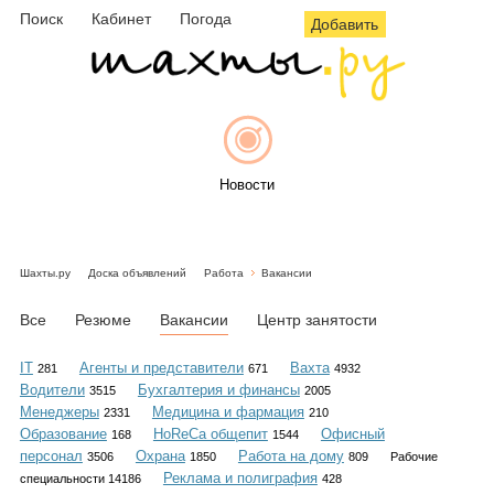
Поиск
Кабинет
Погода
Добавить
Новости
Шахты.ру
Доска объявлений
Работа
Вакансии
Афиша
Все
Резюме
Вакансии
Центр занятости
IT
Агенты и представители
Вахта
281
671
4932
Водители
Бухгалтерия и финансы
3515
2005
Объявления
Менеджеры
Медицина и фармация
2331
210
Образование
HoReCa общепит
Офисный
168
1544
персонал
Охрана
Работа на дому
3506
1850
809
Рабочие
Реклама и полиграфия
специальности 14186
428