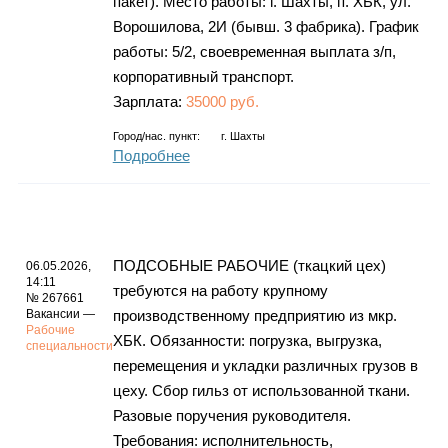
пакет). Место работы: г. Шахты, п. ХБК, ул.
Ворошилова, 2И (бывш. 3 фабрика). График
работы: 5/2, своевременная выплата з/п,
корпоративный транспорт.
Зарплата:
35000 руб.
Город/нас. пункт:
г.
Шахты
Подробнее
ПОДСОБНЫЕ РАБОЧИЕ (ткацкий цех)
06.05.2026,
14:11
требуются на работу крупному
№ 267661
Вакансии —
производственному предприятию из мкр.
Рабочие
ХБК. Обязанности: погрузка, выгрузка,
специальности
перемещения и укладки различных грузов в
цеху. Сбор гильз от использованной ткани.
Разовые поручения руководителя.
Требования: исполнительность,