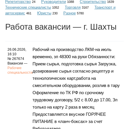
Репетиторство
Руководители
Строительство
Каталог
24
1088
1639
Технические специалисты
Торговля
Транспорт и
1052
3167
автосервис
Юристы
Разное
461
230
5780
Работа
вакансии
— г. Шахты
Инфо
Рабочий на производство ЛКМ-на июль
26.06.2026,
16:10
временно, зп 48300 на руки Обязанности:
Гороскоп
№ 267674
Вакансии —
Прием сырья, подготовка сырья Загрузка,
Рабочие
дозирование сырья согласно рецептур и
специальности
технологических карт,работа на
Карты
смесительном оборудовании, розлив в тару
Оформление по ТК РФ по срочному
трудовому договору, 5/2 с 8.00 до 17.00, Зп
только на карту 2 раза в месяц
Фотогалерея
Предоставляется вкусное ГОРЯЧЕЕ
ПИТАНИЕ в «ланч-боксах» за счет
Работодателя