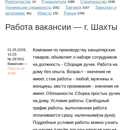
Репетиторство
Руководители
Строительство
Каталог
24
1088
1639
Технические специалисты
Торговля
Транспорт и
1052
3167
автосервис
Юристы
Разное
461
230
5780
Работа
вакансии
— г. Шахты
Инфо
Компания по производству канцелярских
01.05.2026,
14:25
товаров, объявляет о наборе сотрудников
Гороскоп
№ 267652
Вакансии —
на должность - Сборщик ручек. Работа на
Работа на
дому без опыта. Возраст - значения не
дому
имеет, стаж работы - любой, мужчины и
Карты
женщины, место проживания - значения не
имеет. Обязанности: Сборка простых ручек
на дому. Условия работы: Свободный
график работы. выполненная работа
Фотогалерея
оплачивается сразу, наличными(на руки).
Подробные условия работы можно узнать
на нашем: kancler. top или написав нам на