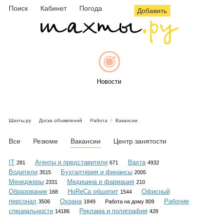
Поиск
Кабинет
Погода
Добавить
Новости
Шахты.ру
Доска объявлений
Работа
Вакансии
Афиша
Все
Резюме
Вакансии
Центр занятости
IT
Агенты и представители
Вахта
281
671
4932
Водители
Бухгалтерия и финансы
3515
2005
Объявления
Менеджеры
Медицина и фармация
2331
210
Образование
HoReCa общепит
Офисный
168
1544
персонал
Охрана
Рабочие
3506
1849
Работа на дому 809
специальности
Реклама и полиграфия
14186
428