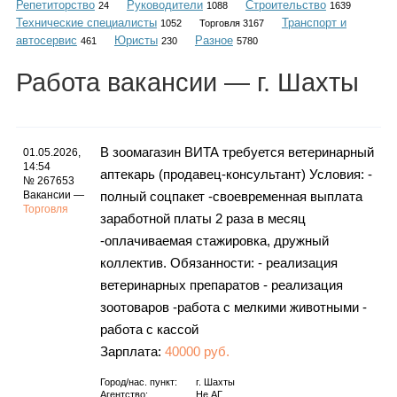
Репетиторство
Руководители
Строительство
Каталог
24
1088
1639
Технические специалисты
Транспорт и
1052
Торговля 3167
автосервис
Юристы
Разное
461
230
5780
Работа
вакансии
— г. Шахты
Инфо
В зоомагазин ВИТА требуется ветеринарный
01.05.2026,
14:54
аптекарь (продавец-консультант) Условия: -
Гороскоп
№ 267653
Вакансии —
полный соцпакет -своевременная выплата
Торговля
заработной платы 2 раза в месяц
-оплачиваемая стажировка, дружный
Карты
коллектив. Обязанности: - реализация
ветеринарных препаратов - реализация
зоотоваров -работа с мелкими животными -
работа с кассой
Фотогалерея
Зарплата:
40000 руб.
Город/нас. пункт:
г.
Шахты
Агентство:
Не АГ