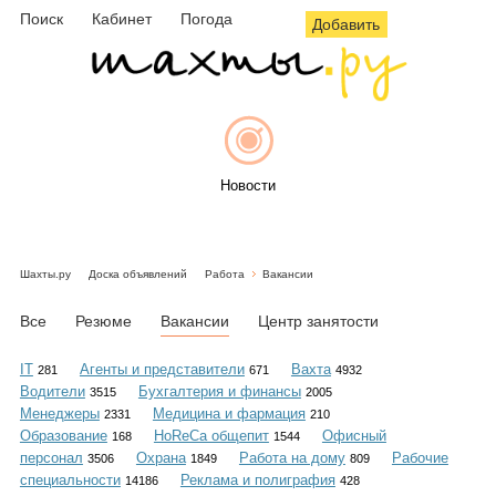
Поиск
Кабинет
Погода
Добавить
Новости
Шахты.ру
Доска объявлений
Работа
Вакансии
Афиша
Все
Резюме
Вакансии
Центр занятости
IT
Агенты и представители
Вахта
281
671
4932
Водители
Бухгалтерия и финансы
3515
2005
Объявления
Менеджеры
Медицина и фармация
2331
210
Образование
HoReCa общепит
Офисный
168
1544
персонал
Охрана
Работа на дому
Рабочие
3506
1849
809
специальности
Реклама и полиграфия
14186
428