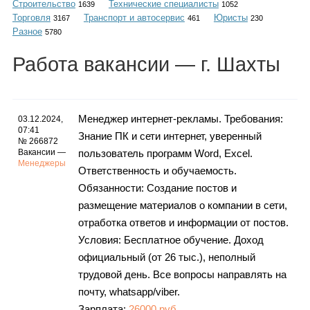
Строительство
Технические специалисты
Каталог
1639
1052
Торговля
Транспорт и автосервис
Юристы
3167
461
230
Разное
5780
Работа
вакансии
— г. Шахты
Инфо
Менеджер интернет-рекламы. Требования:
03.12.2024,
07:41
Знание ПК и сети интернет, уверенный
Гороскоп
№ 266872
Вакансии —
пользователь программ Word, Excel.
Менеджеры
Ответственность и обучаемость.
Обязанности: Создание постов и
Карты
размещение материалов о компании в сети,
отработка ответов и информации от постов.
Условия: Бесплатное обучение. Доход
официальный (от 26 тыс.), неполный
Фотогалерея
трудовой день. Все вопросы направлять на
почту, whatsapp/viber.
Зарплата:
26000 руб.