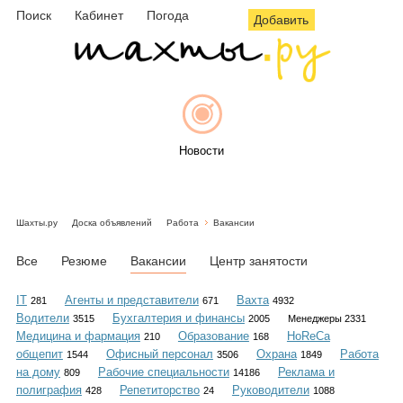
Поиск
Кабинет
Погода
Добавить
Новости
Шахты.ру
Доска объявлений
Работа
Вакансии
Афиша
Все
Резюме
Вакансии
Центр занятости
IT
Агенты и представители
Вахта
281
671
4932
Водители
Бухгалтерия и финансы
3515
2005
Менеджеры 2331
Объявления
Медицина и фармация
Образование
HoReCa
210
168
общепит
Офисный персонал
Охрана
Работа
1544
3506
1849
на дому
Рабочие специальности
Реклама и
809
14186
полиграфия
Репетиторство
Руководители
428
24
1088