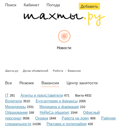
Поиск
Кабинет
Погода
Добавить
Новости
Шахты.ру
Доска объявлений
Работа
Вакансии
Афиша
Все
Резюме
Вакансии
Центр занятости
IT
Агенты и представители
281
671
Вахта 4932
Водители
Бухгалтерия и финансы
3515
2005
Объявления
Менеджеры
Медицина и фармация
2331
210
Образование
HoReCa общепит
Офисный
168
1544
персонал
Охрана
Работа на дому
Рабочие
3506
1849
809
специальности
Реклама и полиграфия
14186
428