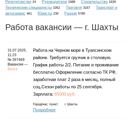
Репетиторство
Руководители
Строительство
Каталог
24
1088
1639
Технические специалисты
Торговля
Транспорт и
1052
3167
автосервис
Юристы
Разное
461
230
5780
Работа
вакансии
— г. Шахты
Инфо
Работа на Черном море в Туапсинском
31.07.2025,
11:23
районе. Требуется грузчик в столовую.
Гороскоп
№ 267469
Вакансии —
График работы 2/2. Питание и проживание
Вахта
бесплатно Оформление согласно ТК РФ,
заработная плат 2 раза в месяц, полный
Карты
соц.Сезон работы по 25 сентября.
Зарплата:
65000 руб.
Город/нас. пункт:
г.
Шахты
Подробнее
Фотогалерея