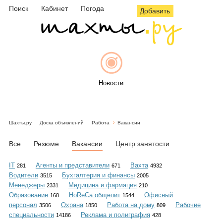
Поиск
Кабинет
Погода
Добавить
Новости
Шахты.ру
Доска объявлений
Работа
Вакансии
Афиша
Все
Резюме
Вакансии
Центр занятости
IT
Агенты и представители
Вахта
281
671
4932
Водители
Бухгалтерия и финансы
3515
2005
Объявления
Менеджеры
Медицина и фармация
2331
210
Образование
HoReCa общепит
Офисный
168
1544
персонал
Охрана
Работа на дому
Рабочие
3506
1850
809
специальности
Реклама и полиграфия
14186
428