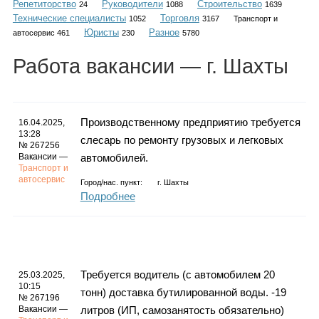
Репетиторство
Руководители
Строительство
Каталог
24
1088
1639
Технические специалисты
Торговля
1052
3167
Транспорт и
Юристы
Разное
автосервис 461
230
5780
Работа
вакансии
— г. Шахты
Инфо
Производственному предприятию требуется
16.04.2025,
13:28
слесарь по ремонту грузовых и легковых
Гороскоп
№ 267256
Вакансии —
автомобилей.
Транспорт и
автосервис
Город/нас. пункт:
г.
Шахты
Подробнее
Карты
Требуется водитель (с автомобилем 20
25.03.2025,
Фотогалерея
10:15
тонн) доставка бутилированной воды. -19
№ 267196
Вакансии —
литров (ИП, самозанятость обязательно)