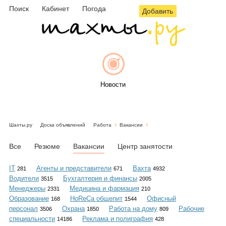
Поиск
Кабинет
Погода
Добавить
Новости
Шахты.ру
Доска объявлений
Работа
Вакансии
Афиша
Все
Резюме
Вакансии
Центр занятости
IT
Агенты и представители
Вахта
281
671
4932
Водители
Бухгалтерия и финансы
3515
2005
Объявления
Менеджеры
Медицина и фармация
2331
210
Образование
HoReCa общепит
Офисный
168
1544
персонал
Охрана
Работа на дому
Рабочие
3506
1850
809
специальности
Реклама и полиграфия
14186
428