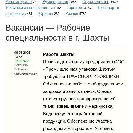
Репетиторство
Руководители
Строительство
Каталог
24
1088
1639
Технические специалисты
Торговля
Транспорт и
1052
3167
автосервис
Юристы
Разное
461
230
5780
Вакансии — Рабочие
Инфо
специальности в г. Шахты
06.05.2026,
Работа Шахты
13:53
Гороскоп
№ 267657
Производственному предприятию ООО
Вакансии —
«Промышленная упаковка Шахты»
Рабочие
специальности
требуются ТРАНСПОРТИРОВЩИКИ.
Обязанности: работа с оборудованием,
Карты
заправка и запуск станка. Срезка
готового рулона полипропиленовой
ткани, взвешивание и маркировка.
Ведение учета отработанной
Фотогалерея
продукции. Обеспечение участка
расходным материалом. Условия: