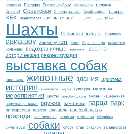
Каталог
Раздоры
Ростов-на-Дону
Пушкина
Садовая
Ростовуголь
Советская
Таганрог
Сквозной
Старочеркасская
Стройфарфор
ХБК
ШИ ЮРГТУ
Чернокозова
ШРКТЭ
ШРМЗ
ШахтНИУИ
Шахты
Инфо
Шевченко
ЮРГУЭС
Ягодинка
авиашоу
авиашоу 2011
бары и кафе
банки
библиотеки
водохранилище
военно-
больницы
военкомат
историческая реконструкция
Гороскоп
выставка собак
животные
здания
идиотека
гостиницы
история
Карты
культура
магазины
кинотеатры
клубы
мероприятия
мосты
музей
набережная
мотобол Шахты
парад
парк
оружие
памятники
наружная реклама
полевой лагерь
перекрестки
пехота
площадь
природа
Фотогалерея
развлечения
религия
самолеты
сбербанк
собаки
скульптуры
спорт
стадион
таганрогский
став
улицы