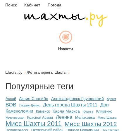
Поиск
Кабинет
Погода
Новости
Шахты.ру
Фотогалерея г. Шахты
Афиша
Популярные теги
Акция Спасибо
Аксай
Александровск-Грушевский
Артем
ВОВ
День города Шахты 2011
Дон
Объявления
Глория-Джинс
Каменоломни
Карла Маркса
Каменск
Клименко
Кирова
Ленина
Мелиховка
Кочетовская
Красной Армии
Мисс Шахты
Мисс Шахты 2011
Мисс Шахты 2012
Новочеркасск
Октябрьский район
Победа Революции
Пухляковка