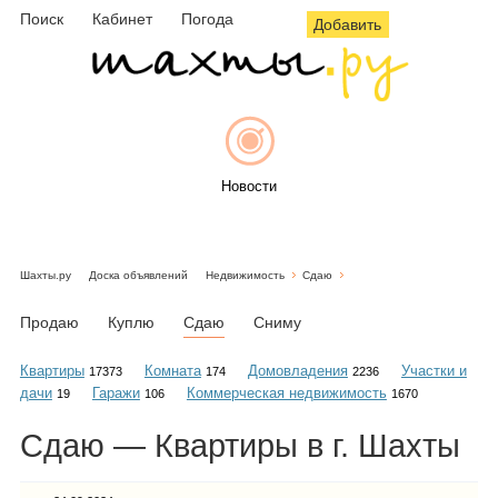
Поиск
Кабинет
Погода
Добавить
Новости
Шахты.ру
Доска объявлений
Недвижимость
Сдаю
Афиша
Продаю
Куплю
Сдаю
Сниму
Квартиры
Комната
Домовладения
Участки и
17373
174
2236
дачи
Гаражи
Коммерческая недвижимость
19
106
1670
Объявления
Сдаю — Квартиры в г. Шахты