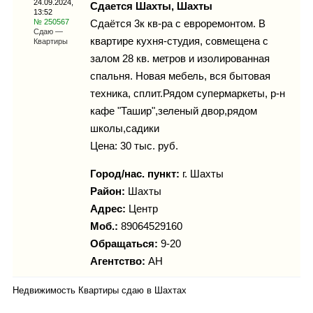
24.09.2024,
Каталог
Сдается Шахты, Шахты
13:52
№ 250567
Сдаётся 3к кв-ра с евроремонтом. В
Сдаю —
квартире кухня-студия, совмещена с
Квартиры
залом 28 кв. метров и изолированная
Инфо
спальня. Новая мебель, вся бытовая
техника, сплит.Рядом супермаркеты, р-н
кафе "Ташир",зеленый двор,рядом
школы,садики
Гороскоп
Цена: 30 тыс. руб.
Город/нас. пункт:
г.
Шахты
Район:
Шахты
Карты
Адрес:
Центр
Моб.:
89064529160
Обращаться:
9-20
Агентство:
АН
Фотогалерея
Недвижимость Квартиры сдаю в Шахтах