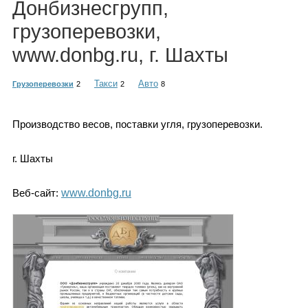
Донбизнесгрупп,
Каталог
грузоперевозки,
www.donbg.ru, г. Шахты
Инфо
Такси
Авто
Грузоперевозки
2
2
8
Производство весов, поставки угля, грузоперевозки.
Гороскоп
г. Шахты
Веб-сайт:
www.donbg.ru
Карты
Фотогалерея