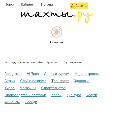
Поиск
Кабинет
Погода
Добавить
Новости
Шахты.ру
Шахтинские сайты
Транспорт
Грузоперевозки
Афиша
Городское
Hi-Tech
Спорт и туризм
Мода и красота
Отдых
СМИ и реклама
Транспорт
Здоровье
Учеба
Магазины
Строительство
Объявления
Производство и поставки
Хобби
Культура
Услуги
Финансы
Соседи